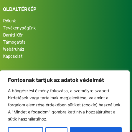
OLDALTÉRKÉP
Rólunk
Tevékenységünk
Baráti Kör
Támogatás
Webáruház
Kapcsolat
Iratkozz fel hírlevelünkre, hogy elsőként értesülj programjainkról,
eseményeinkről és közösségünk életéről!
Fontosnak tartjuk az adatok védelmét
A böngészési élmény fokozása, a személyre szabott
hirdetések vagy tartalmak megjelenítése, valamint a
forgalom elemzése érdekében sütiket (cookie) használunk.
A "Mindet elfogadom" gombra kattintva hozzájárulhat a
This site is protected by reCAPTCHA and the Google
sütik használatához.
Privacy Policy
and
Terms of Service
apply.