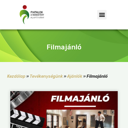
Filmajánló
Kezdőlap
»
Tevékenységünk
»
Ajánlók
»
Filmajánló