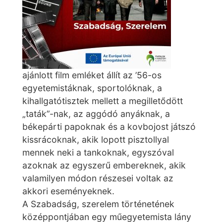
ajánlott film emléket állít az ’56-os
egyetemistáknak, sportolóknak, a
kihallgatótisztek mellett a megilletődött
„taták”-nak, az aggódó anyáknak, a
békepárti papoknak és a kovbojost játszó
kissrácoknak, akik lopott pisztollyal
mennek neki a tankoknak, egyszóval
azoknak az egyszerű embereknek, akik
valamilyen módon részesei voltak az
akkori eseményeknek.
A Szabadság, szerelem történetének
középpontjában egy műegyetemista lány