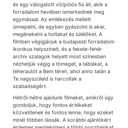
és egy válogatott vízipólós fiú áll, akik a
forradalom hevében ismerkednek meg
egymással. Az emlékezés mellett
ünnepelni, de egyben gyászolni is akar,
megénekelni a holtakat és túlélőket. A
filmben végigjárjuk a budapesti forradalom
ikonikus helyszíneit, és a fekete-fehér
archív szalagok helyett most színesben
nézhetjük végig a tömeget, a táblákat, a
teherautót a Bem téren, ahol anno talán a
Te nagyszüleid is harcoltak a
szabadságért.
Hétről-hétre ajánlunk filmeket, amikről úgy
gondoljuk, hogy fontos értékeket
közvetítenek és fontos lenne, hogy ezeket
minél többen lássák. A korábbi ajánlókért
érdemes megtekinteni a többi posztjainkat