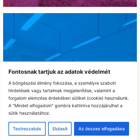
Fontosnak tartjuk az adatok védelmét
A böngészési élmény fokozása, a személyre szabott
hirdetések vagy tartalmak megjelenítése, valamint a
forgalom elemzése érdekében sütiket (cookie) használunk.
A "Mindet elfogadom" gombra kattintva hozzájárulhat a
PÁLYÁZATAINK, VERSENYEINK
sütik használatához.
Testreszabás
Elutasít
Az összes elfogadása