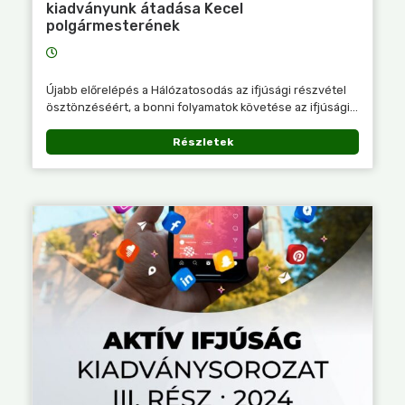
kiadványunk átadása Kecel
polgármesterének
Újabb előrelépés a Hálózatosodás az ifjúsági részvétel
ösztönzéséért, a bonni folyamatok követése az ifjúsági...
Részletek