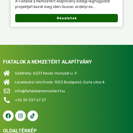
A Fiatalok a Nemzetért Alapítvány eddigi legnagyobb
projektjét kezdi meg idén ősszel, erdélyi és...
Részletek
FIATALOK A NEMZETÉRT ALAPÍTVÁNY
Székhely: 6237 Kecel, Hunyadi u. 9.
Levelezési cím/iroda: 1053 Budapest, Curia utca 4.
info@fiatalokanemzetert.hu
+36 30 237 67 27
OLDALTÉRKÉP