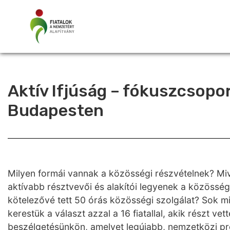
Aktív Ifjúság – fókuszcsopo
Budapesten
Milyen formái vannak a közösségi részvételnek? Mive
aktívabb résztvevői és alakítói legyenek a közössé
kötelezővé tett 50 órás közösségi szolgálat? Sok m
kerestük a választ azzal a 16 fiatallal, akik részt v
beszélgetésünkön, amelyet legújabb, nemzetközi pr