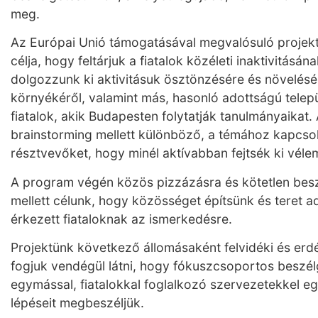
meg.
Az Európai Unió támogatásával megvalósuló proj
célja, hogy feltárjuk a fiatalok közéleti inaktivitásán
dolgozzunk ki aktivitásuk ösztönzésére és növelésé
környékéről, valamint más, hasonló adottságú telep
fiatalok, akik Budapesten folytatják tanulmányaikat
brainstorming mellett különböző, a témához kapcso
résztvevőket, hogy minél aktívabban fejtsék ki vél
A program végén közös pizzázásra és kötetlen beszé
mellett célunk, hogy közösséget építsünk és teret a
érkezett fiataloknak az ismerkedésre.
Projektünk következő állomásaként felvidéki és erdé
fogjuk vendégül látni, hogy fókuszcsoportos beszé
egymással, fiatalokkal foglalkozó szervezetekkel e
lépéseit megbeszéljük.