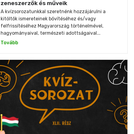
zeneszerzők és műveik
A kvízsorozatunkkal szeretnénk hozzájárulni a
kitöltők ismereteinek bővítéséhez és/vagy
felfrissítéséhez Magyarország történelmével,
hagyományaival, természeti adottságaival...
Tovább