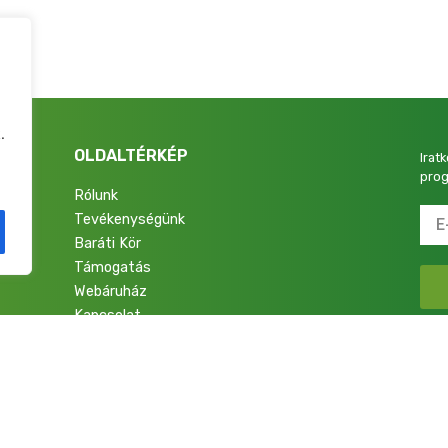
.
OLDALTÉRKÉP
Irat
prog
Rólunk
Tevékenységünk
4.
Baráti Kör
Támogatás
Webáruház
Kapcsolat
talok a Nemzetért Alapítvány. Minden jog fenntartva.
Adatkezelési Tájékoztató
|
Im