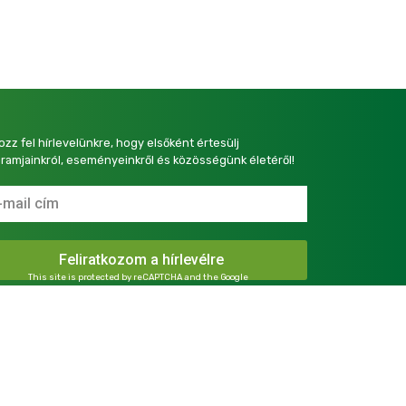
kozz fel hírlevelünkre, hogy elsőként értesülj
ramjainkról, eseményeinkről és közösségünk életéről!
This site is protected by reCAPTCHA and the Google
Privacy Policy
and
Terms of Service
apply.
presszum