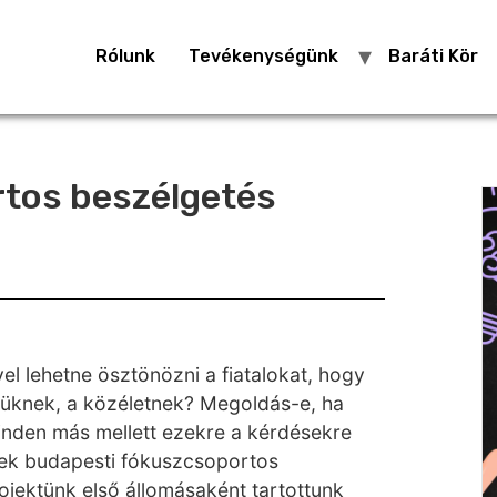
Rólunk
Tevékenységünk
Baráti Kör
rtos beszélgetés
l lehetne ösztönözni a fiatalokat, hogy
güknek, a közéletnek? Megoldás-e, ha
inden más mellett ezekre a kérdésekre
ettek budapesti fókuszcsoportos
ojektünk első állomásaként
tartottunk