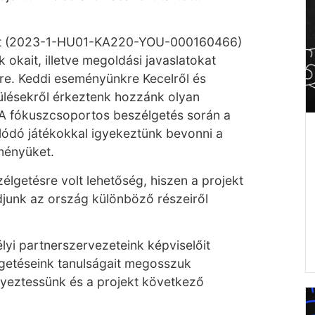
ekt (2023-1-HU01-KA220-YOU-000160466)
ak okait, illetve megoldási javaslatokat
re. Keddi eseményünkre Kecelről és
ülésekről érkeztenk hozzánk olyan
. A fókuszcsoportos beszélgetés során a
lódó játékokkal igyekeztünk bevonni a
eményüket.
lgetésre volt lehetőség, hiszen a projekt
djunk az ország különböző részeiről
lyi partnerszervezeteink képviselőit
lgetéseink tanulságait megosszuk
gyeztessünk és a projekt következő