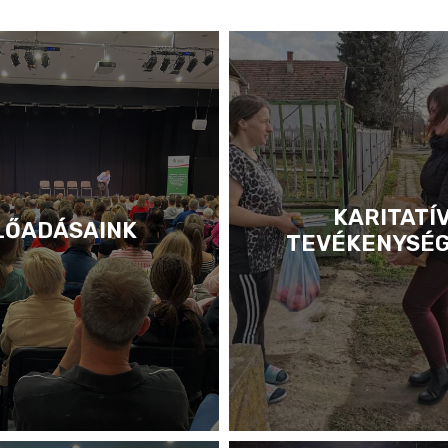
KARITATÍ
LŐADÁSAINK
TEVÉKENYSÉ