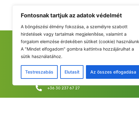
Fontosnak tartjuk az adatok védelmét
A böngészési élmény fokozása, a személyre szabott
hirdetések vagy tartalmak megjelenítése, valamint a
forgalom elemzése érdekében sütiket (cookie) használunk
FIATALOK A NEMZETÉRT ALAPÍTVÁNY
A "Mindet elfogadom" gombra kattintva hozzájárulhat a
sütik használatához.
Székhely: 6237 Kecel, Hunyadi u. 9.
Levelezési cím/iroda: 1053 Budapest, Curia utca 
Testreszabás
Elutasít
Az összes elfogadása
info@fiatalokanemzetert.hu
+36 30 237 67 27
©2025 Fia