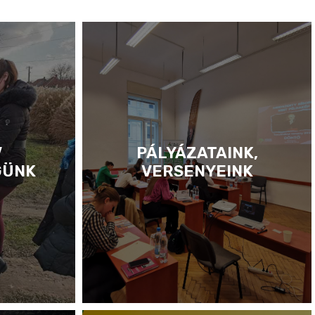
V
PÁLYÁZATAINK,
GÜNK
VERSENYEINK