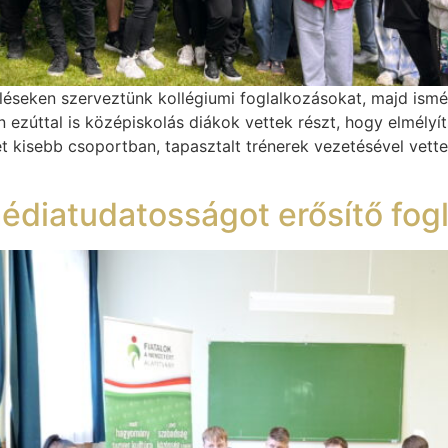
léseken szerveztünk kollégiumi foglalkozásokat, majd ismé
ezúttal is középiskolás diákok vettek részt, hogy elmélyí
ét kisebb csoportban, tapasztalt trénerek vezetésével vett
édiatudatosságot erősítő fog