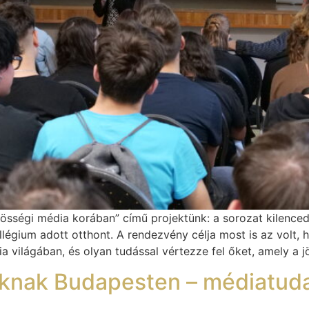
ségi média korában” című projektünk: a sorozat kilencedik
llégium adott otthont. A rendezvény célja most is az volt, 
világában, és olyan tudással vértezze fel őket, amely a j
loknak Budapesten – médiatud