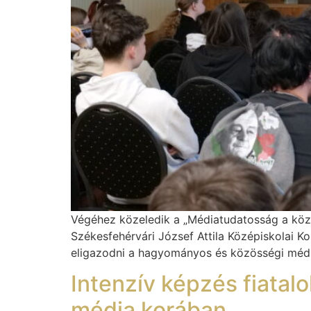
Végéhez közeledik a „Médiatudatosság a közös
Székesfehérvári József Attila Középiskolai Ko
eligazodni a hagyományos és közösségi média 
Intenzív képzés fiata
média korában