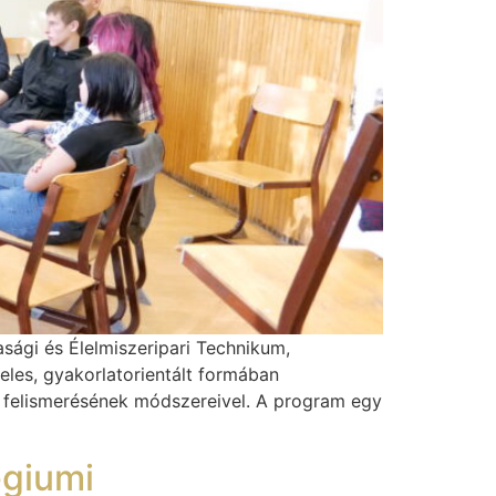
ági és Élelmiszeripari Technikum,
teles, gyakorlatorientált formában
ó felismerésének módszereivel. A program egy
égiumi