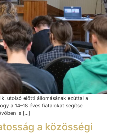
, utolsó előtti állomásának ezúttal a
hogy a 14–18 éves fiatalokat segítse
övőben is […]
atosság a közösségi