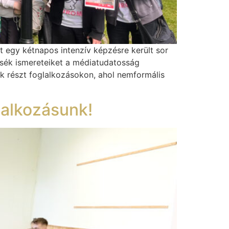
t egy kétnapos intenzív képzésre került sor
tsék ismereteiket a médiatudatosság
ek részt foglalkozásokon, ahol nemformális
lalkozásunk!