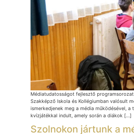
Médiatudatosságot fejlesztő programsorozat
Szakképző Iskola és Kollégiumban valósult meg
ismerkedjenek meg a média működésével, a tu
kvízjátékkal indult, amely során a diákok […]
Szolnokon jártunk a mé