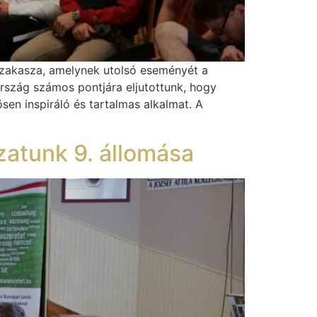
szakasza, amelynek utolsó eseményét a
rszág számos pontjára eljutottunk, hogy
sen inspiráló és tartalmas alkalmat. A
atunk 9. állomása