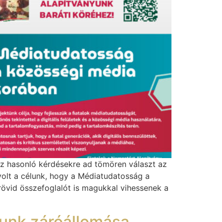
ez hasonló kérdésekre ad tömören választ az
 volt a célunk, hogy a Médiatudatosság a
rövid összefoglalót is magukkal vihessenek a
unk záróállomása