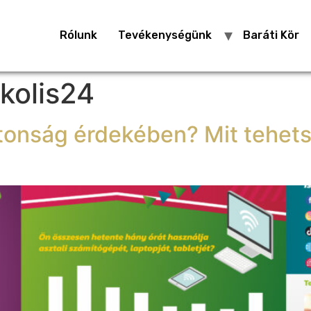
Rólunk
Tevékenységünk
Baráti Kör
kolis24
ztonság érdekében? Mit tehet