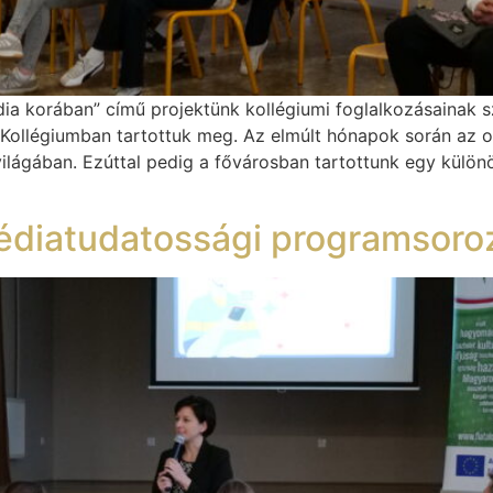
ia korában” című projektünk kollégiumi foglalkozásainak 
ollégiumban tartottuk meg. Az elmúlt hónapok során az o
világában. Ezúttal pedig a fővárosban tartottunk egy különö
édiatudatossági programsoroz