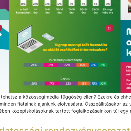
 tehetsz a közösségimédia-függőség ellen? Ezekre és ehh
minden fiatalnak ajánlunk elolvasásra. Összeállításakor az
ében középiskolásoknak tartott foglalkozásainkon túl egy 
udatossági rendezvénysorozat