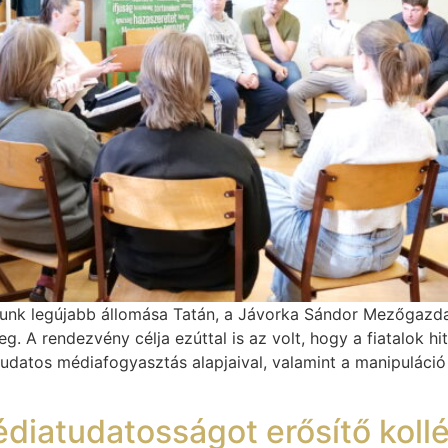
unk legújabb állomása Tatán, a Jávorka Sándor Mezőgazdas
. A rendezvény célja ezúttal is az volt, hogy a fiatalok hi
datos médiafogyasztás alapjaival, valamint a manipuláci
diatudatosságot erősítő koll