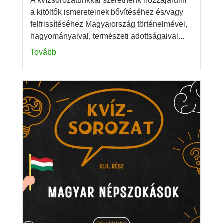
A kvízsorozatunkkal szeretnénk hozzájárulni
a kitöltők ismereteinek bővítéséhez és/vagy
felfrissítéséhez Magyarország történelmével,
hagyományaival, természeti adottságaival...
Tovább