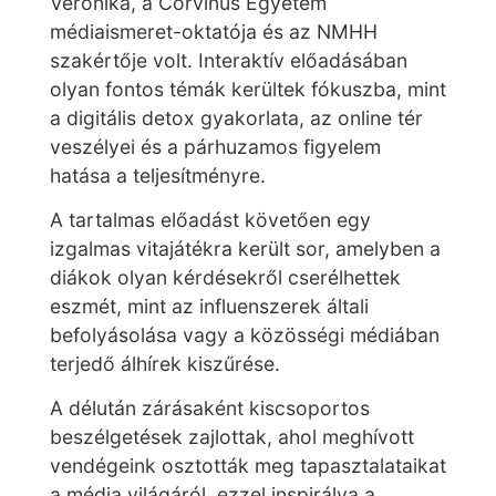
Veronika, a Corvinus Egyetem
médiaismeret-oktatója és az NMHH
szakértője volt. Interaktív előadásában
olyan fontos témák kerültek fókuszba, mint
a digitális detox gyakorlata, az online tér
veszélyei és a párhuzamos figyelem
hatása a teljesítményre.
A tartalmas előadást követően egy
izgalmas vitajátékra került sor, amelyben a
diákok olyan kérdésekről cserélhettek
eszmét, mint az influenszerek általi
befolyásolása vagy a közösségi médiában
terjedő álhírek kiszűrése.
A délután zárásaként kiscsoportos
beszélgetések zajlottak, ahol meghívott
vendégeink osztották meg tapasztalataikat
a média világáról, ezzel inspirálva a