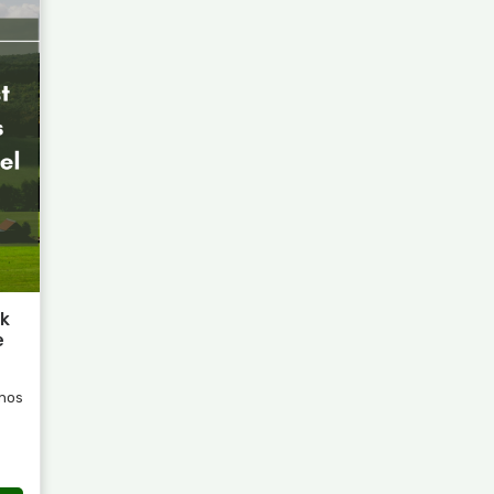
nk
e
ános