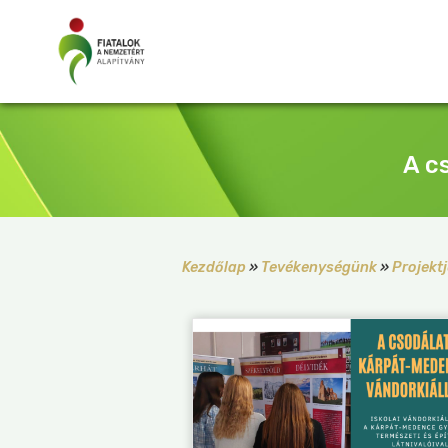
A c
Kezdőlap
»
Tevékenységünk
»
Projektj