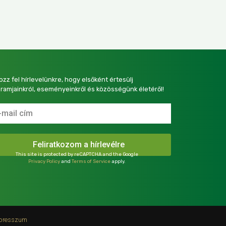
kozz fel hírlevelünkre, hogy elsőként értesülj
ramjainkról, eseményeinkről és közösségünk életéről!
This site is protected by reCAPTCHA and the Google
Privacy Policy
and
Terms of Service
apply.
presszum