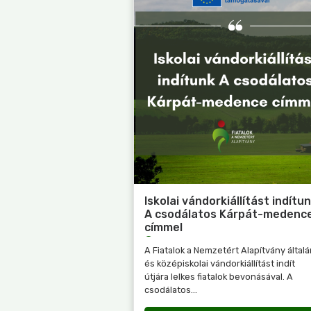
Iskolai vándorkiállítást indítu
A csodálatos Kárpát-medenc
címmel
A Fiatalok a Nemzetért Alapítvány által
és középiskolai vándorkiállítást indít
útjára lelkes fiatalok bevonásával. A
csodálatos...