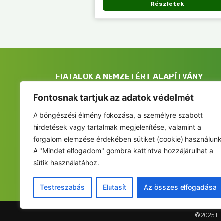
Részletek
FIATALOK A NEMZETÉRT ALAPÍTVÁNY
Székhely: 6237 Kecel, Hunyadi u. 9.
Fontosnak tartjuk az adatok védelmét
Levelezési cím/iroda: 1053 Budapest, Curia utca 
A böngészési élmény fokozása, a személyre szabott
info@fiatalokanemzetert.hu
hirdetések vagy tartalmak megjelenítése, valamint a
forgalom elemzése érdekében sütiket (cookie) használunk
+36 30 237 67 27
A "Mindet elfogadom" gombra kattintva hozzájárulhat a
sütik használatához.
Testreszabás
Elutasít
Az összes elfogadása
©2025 Fia