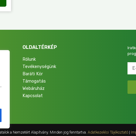
OLDALTÉRKÉP
Irat
prog
Rólunk
Tevékenységünk
4.
Baráti Kör
Támogatás
.
Webáruház
Kapcsolat
talok a Nemzetért Alapítvány. Minden jog fenntartva.
Adatkezelési Tájékoztató
|
Im