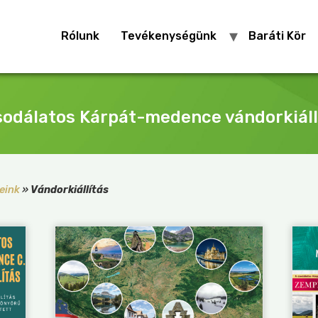
Rólunk
Tevékenységünk
Baráti Kör
sodálatos Kárpát-medence vándorkiáll
eink
»
Vándorkiállítás