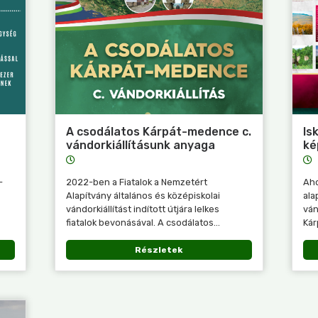
A csodálatos Kárpát-medence c.
Is
vándorkiállításunk anyaga
ké
-
2022-ben a Fiatalok a Nemzetért
Aho
Alapítvány általános és középiskolai
ala
vándorkiállítást indított útjára lelkes
ván
fiatalok bevonásával. A csodálatos...
Kár
Részletek