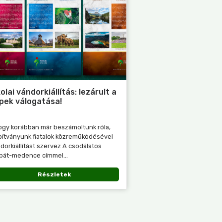
kolai vándorkiállítás: lezárult a
pek válogatása!
gy korábban már beszámoltunk róla,
pítványunk fiatalok közreműködésével
dorkiállítást szervez A csodálatos
pát-medence címmel...
Részletek