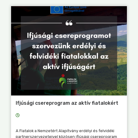
Ifjúsági csereprogram az aktív fiatalokért
A Fiatalok a Nemzetért Alapítvány erdélyi és felvidéki
partnerszervezeteivel közösen ifjúsági csereprogram