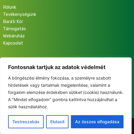
Rólunk
Tevékenységünk
Baráti Kör
Támogatás
Webáruház
Kapcsolat
Iratkozz fel hírlevelünkre, hogy elsőként értesülj programjainkról,
eseményeinkről és közösségünk életéről!
Fontosnak tartjuk az adatok védelmét
A böngészési élmény fokozása, a személyre szabott
hirdetések vagy tartalmak megjelenítése, valamint a
forgalom elemzése érdekében sütiket (cookie) használunk.
A "Mindet elfogadom" gombra kattintva hozzájárulhat a
This site is protected by reCAPTCHA and the Google
sütik használatához.
Privacy Policy
and
Terms of Service
apply.
Testreszabás
Elutasít
Az összes elfogadása
©2025 Fiatalok a Nemzetért Alapítvány. Minden jog fenntartva.
Adatkezelési Tájékoztató
|
Impresszum