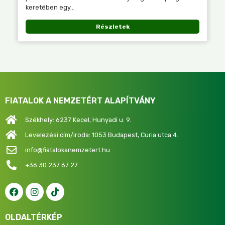
keretében egy...
Részletek
FIATALOK A NEMZETÉRT ALAPÍTVÁNY
Székhely: 6237 Kecel, Hunyadi u. 9.
Levelezési cím/iroda: 1053 Budapest, Curia utca 4.
info@fiatalokanemzetert.hu
+36 30 237 67 27
OLDALTÉRKÉP