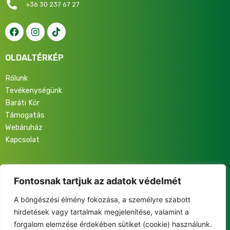
+36 30 237 67 27
OLDALTÉRKÉP
Rólunk
Tevékenységünk
Baráti Kör
Támogatás
Webáruház
Kapcsolat
Iratkozz fel hírlevelünkre, hogy elsőként értesülj programjainkról,
eseményeinkről és közösségünk életéről!
Fontosnak tartjuk az adatok védelmét
A böngészési élmény fokozása, a személyre szabott
hirdetések vagy tartalmak megjelenítése, valamint a
forgalom elemzése érdekében sütiket (cookie) használunk.