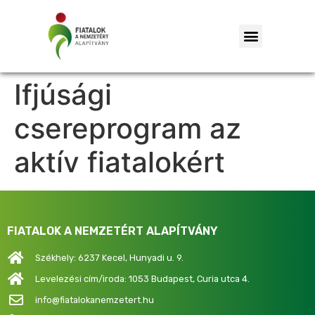
Ifjúsági
csereprogram az
aktív fiatalokért
FIATALOK A NEMZETÉRT ALAPÍTVÁNY
Székhely: 6237 Kecel, Hunyadi u. 9.
Levelezési cím/iroda: 1053 Budapest, Curia utca 4.
info@fiatalokanemzetert.hu