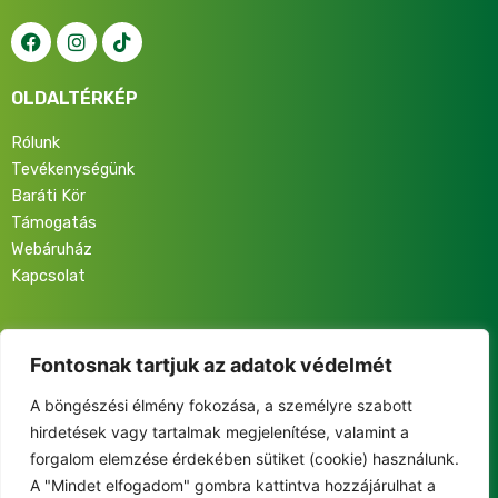
OLDALTÉRKÉP
Rólunk
Tevékenységünk
Baráti Kör
Támogatás
Webáruház
Kapcsolat
Iratkozz fel hírlevelünkre, hogy elsőként értesülj programjainkról,
eseményeinkről és közösségünk életéről!
Fontosnak tartjuk az adatok védelmét
A böngészési élmény fokozása, a személyre szabott
hirdetések vagy tartalmak megjelenítése, valamint a
forgalom elemzése érdekében sütiket (cookie) használunk.
A "Mindet elfogadom" gombra kattintva hozzájárulhat a