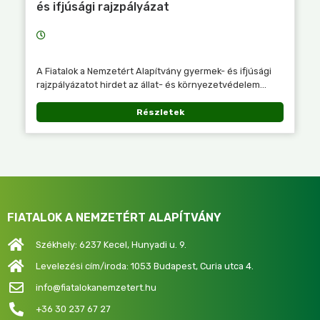
és ifjúsági rajzpályázat
A Fiatalok a Nemzetért Alapítvány gyermek- és ifjúsági
rajzpályázatot hirdet az állat- és környezetvédelem...
Részletek
FIATALOK A NEMZETÉRT ALAPÍTVÁNY
Székhely: 6237 Kecel, Hunyadi u. 9.
Levelezési cím/iroda: 1053 Budapest, Curia utca 4.
info@fiatalokanemzetert.hu
+36 30 237 67 27