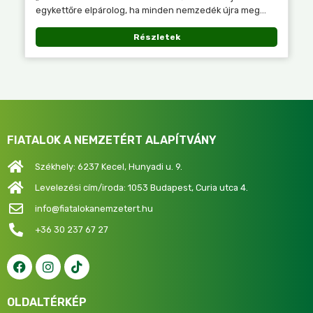
egykettőre elpárolog, ha minden nemzedék újra meg...
Részletek
FIATALOK A NEMZETÉRT ALAPÍTVÁNY
Székhely: 6237 Kecel, Hunyadi u. 9.
Levelezési cím/iroda: 1053 Budapest, Curia utca 4.
info@fiatalokanemzetert.hu
+36 30 237 67 27
OLDALTÉRKÉP