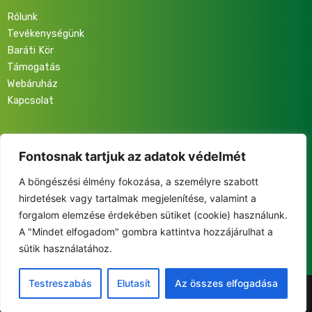
Rólunk
Tevékenységünk
Baráti Kör
Támogatás
Webáruház
Kapcsolat
Iratkozz fel hírlevelünkre, hogy elsőként értesülj programjainkról,
eseményeinkről és közösségünk életéről!
Fontosnak tartjuk az adatok védelmét
A böngészési élmény fokozása, a személyre szabott
hirdetések vagy tartalmak megjelenítése, valamint a
forgalom elemzése érdekében sütiket (cookie) használunk.
A "Mindet elfogadom" gombra kattintva hozzájárulhat a
This site is protected by reCAPTCHA and the Google
sütik használatához.
Privacy Policy
and
Terms of Service
apply.
Testreszabás
Elutasít
Az összes elfogadása
©2025 Fiatalok a Nemzetért Alapítvány. Minden jog fenntartva.
Adatkezelési Tájékoztató
|
Impresszum