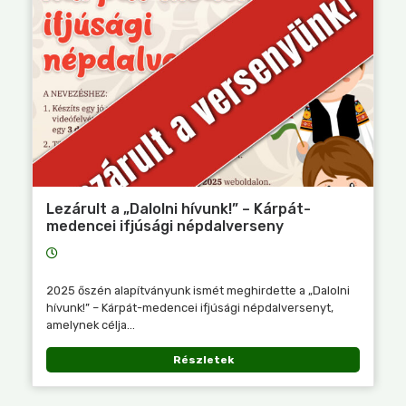
Lezárult a „Dalolni hívunk!” – Kárpát-
medencei ifjúsági népdalverseny
2025 őszén alapítványunk ismét meghirdette a „Dalolni
hívunk!” – Kárpát-medencei ifjúsági népdalversenyt,
amelynek célja...
Részletek