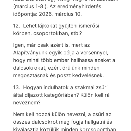
(március 1-8.). Az eredményhirdetés
időpontja: 2026. március 10.
12. Lehet lájkokat gyűjteni ismerősi
körben, csoportokban, stb.?
Igen, már csak azért is, mert az
Alapítványunk egyik célja a versennyel,
hogy minél több ember hallhassa ezeket a
dalcsokrokat, ezért örülünk minden
megosztásnak és poszt kedvelésnek.
13. Hogyan indulhatok a szakmai zsűri
által díjazott kategóriában? Külön kell rá
neveznem?
Nem kell hozzá külön nevezni, a zsűri az
összes dalcsokrot meg fogja hallgatni és
kiválasztja közülük minden korcsoportban