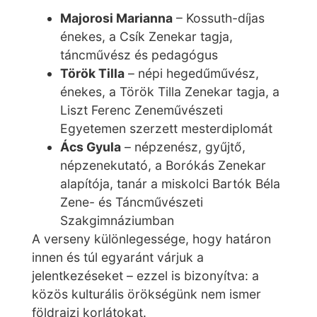
Majorosi Marianna
– Kossuth-díjas
énekes, a Csík Zenekar tagja,
táncművész és pedagógus
Török Tilla
– népi hegedűművész,
énekes, a Török Tilla Zenekar tagja, a
Liszt Ferenc Zeneművészeti
Egyetemen szerzett mesterdiplomát
Ács Gyula
– népzenész, gyűjtő,
népzenekutató, a Borókás Zenekar
alapítója, tanár a miskolci Bartók Béla
Zene- és Táncművészeti
Szakgimnáziumban
A verseny különlegessége, hogy határon
innen és túl egyaránt várjuk a
jelentkezéseket – ezzel is bizonyítva: a
közös kulturális örökségünk nem ismer
földrajzi korlátokat.