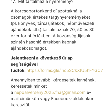
17. Mit tartalmaz a nyeremény?
A korcsoportonkénti díjazottaknál a
csomagok értékes tárgynyereményeket
(pl. könyvek, társasjátékok, népművészeti
ajándékok stb.) tartalmaznak 70, 50 és 30
ezer forint értékben. A közönségdíjasok
szintén hasonló értékben kapnak
ajándékcsomagot.
Jelentkezni a következő űrlap
segítségével
tudtok:
https://forms.gle/ihc5SCkXtU5hFYGC7
Amennyiben további kérdéseitek lennének,
keressetek minket
a
nepdalverseny2025.fna@gmail.com
e-
mail címünkön vagy Facebook-oldalunkon
keresztül.