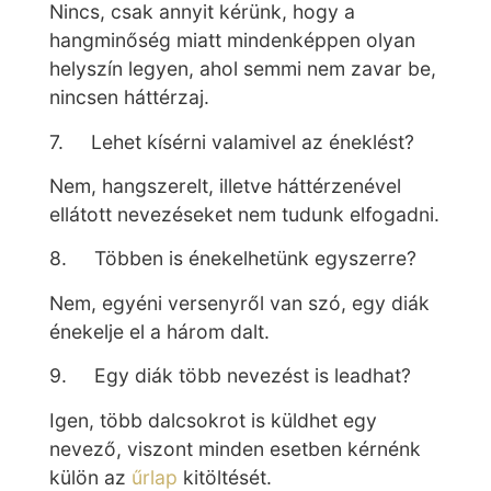
Nincs, csak annyit kérünk, hogy a
hangminőség miatt mindenképpen olyan
helyszín legyen, ahol semmi nem zavar be,
nincsen háttérzaj.
7. Lehet kísérni valamivel az éneklést?
Nem, hangszerelt, illetve háttérzenével
ellátott nevezéseket nem tudunk elfogadni.
8. Többen is énekelhetünk egyszerre?
Nem, egyéni versenyről van szó, egy diák
énekelje el a három dalt.
9. Egy diák több nevezést is leadhat?
Igen, több dalcsokrot is küldhet egy
nevező, viszont minden esetben kérnénk
külön az
űrlap
kitöltését.