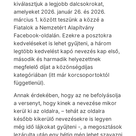
kiválasztjuk a legjobb dalcsokrokat,
amelyeket 2026. január 26. és 2026.
március 1. között teszünk a közzé a
Fiatalok a Nemzetért Alapítvány
Facebook-oldalán. Ezekre a posztokra
kedveléseket is lehet gyűjteni, a három
legtöbb kedvelést kapó nevezés kap első,
második és harmadik helyezettnek
megfelelő díjat a közönségdíjas
kategóriában (itt már korcsoportoktól
függetlenül).
Annak érdekében, hogy az ne befolyásolja
a versenyt, hogy kinek a nevezése mikor
kerül ki az oldalra, – tehát az oldalra
később kikerülő nevezésekre is legyen
még idő lájkokat gyűjteni -, a megosztások
lezárulta után egy hétig még lehet szavazni