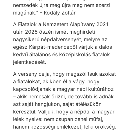
nemzedék újra meg újra meg nem szerzi
magának.” – Kodály Zoltán
A Fiatalok a Nemzetért Alapítvány 2021
után 2025 őszén ismét meghirdeti
nagysikerű népdalversenyét, melyre az
egész Kárpát-medencéből várjuk a dalos
kedvű általános és középiskolás fiatalok
jelentkezését.
A verseny célja, hogy megszólítsuk azokat
a fiatalokat, akikben él a vágy, hogy
kapcsolódjanak a magyar népi kultúrához
– akik nemcsak őrizni, de tovább is adnák
azt saját hangjukon, saját átélésükön
keresztül. Valljuk, hogy a népdal a magyar
lélek nyelve: nem csupán zenei műfaj,
hanem közösségi emlékezet, lelki örökség.