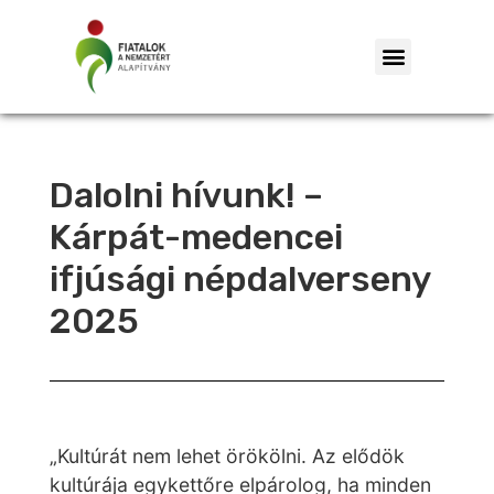
Dalolni hívunk! –
Kárpát-medencei
ifjúsági népdalverseny
2025
„Kultúrát nem lehet örökölni. Az elődök
kultúrája egykettőre elpárolog, ha minden