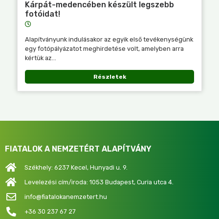
Kárpát-medencében készült legszebb
fotóidat!
Alapítványunk indulásakor az egyik első tevékenységünk
egy fotópályázatot meghirdetése volt, amelyben arra
kértük az...
Részletek
FIATALOK A NEMZETÉRT ALAPÍTVÁNY
Székhely: 6237 Kecel, Hunyadi u. 9.
Levelezési cím/iroda: 1053 Budapest, Curia utca 4.
info@fiatalokanemzetert.hu
+36 30 237 67 27