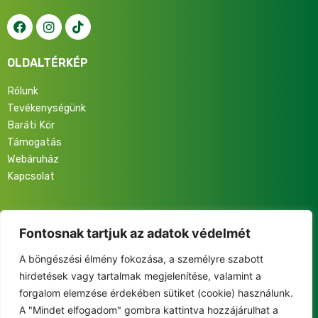
OLDALTÉRKÉP
Rólunk
Tevékenységünk
Baráti Kör
Támogatás
Webáruház
Kapcsolat
Iratkozz fel hírlevelünkre, hogy elsőként értesülj programjainkról,
eseményeinkről és közösségünk életéről!
Fontosnak tartjuk az adatok védelmét
A böngészési élmény fokozása, a személyre szabott
hirdetések vagy tartalmak megjelenítése, valamint a
forgalom elemzése érdekében sütiket (cookie) használunk.
A "Mindet elfogadom" gombra kattintva hozzájárulhat a