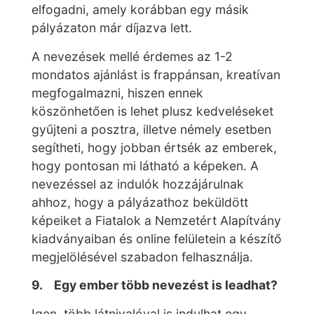
elfogadni, amely korábban egy másik
pályázaton már díjazva lett.
A nevezések mellé érdemes az 1-2
mondatos ajánlást is frappánsan, kreatívan
megfogalmazni, hiszen ennek
köszönhetően is lehet plusz kedveléseket
gyűjteni a posztra, illetve némely esetben
segítheti, hogy jobban értsék az emberek,
hogy pontosan mi látható a képeken. A
nevezéssel az indulók hozzájárulnak
ahhoz, hogy a pályázathoz beküldött
képeiket a Fiatalok a Nemzetért Alapítvány
kiadványaiban és online felületein a készítő
megjelölésével szabadon felhasználja.
9. Egy ember több nevezést is leadhat?
Igen, több látnivalóval is indulhat egy