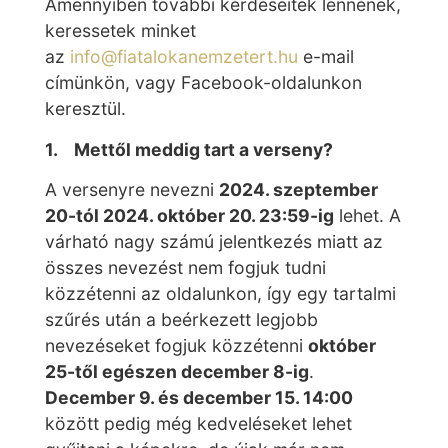
Amennyiben további kérdéseitek lennének,
keressetek minket
az
info@fiatalokanemzetert.hu
e-mail
címünkön, vagy Facebook-oldalunkon
keresztül.
1. Mettől meddig tart a verseny?
A versenyre nevezni
2024. szeptember
20-tól 2024. október 20. 23:59-ig
lehet. A
várható nagy számú jelentkezés miatt az
összes nevezést nem fogjuk tudni
közzétenni az oldalunkon, így egy tartalmi
szűrés után a beérkezett legjobb
nevezéseket fogjuk közzétenni
október
25-től egészen december 8-ig
.
December 9. és december 15. 14:00
között pedig még kedveléseket lehet