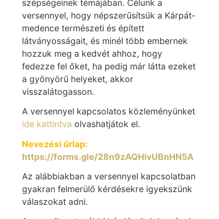
szépségeinek témájában. Célunk a
versennyel, hogy népszerűsítsük a Kárpát-
medence természeti és épített
látványosságait, és minél több embernek
hozzuk meg a kedvét ahhoz, hogy
fedezze fel őket, ha pedig már látta ezeket
a gyönyörű helyeket, akkor
visszalátogasson.
A versennyel kapcsolatos közleményünket
ide kattintva
olvashatjátok el.
Nevezési űrlap:
https://forms.gle/28n9zAQHivUBnHN5A
Az alábbiakban a versennyel kapcsolatban
gyakran felmerülő kérdésekre igyekszünk
válaszokat adni.