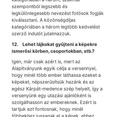
szempontból legszebb és
legkülönlegesebb nevezést fotósok fogják
kiválasztani. A közönségdíjas
kategóriában a három legtöbb kedvelést
szerző indulót jutalmazzuk.
12. Lehet lájkokat gyűjteni a képekre
ismerősi körben, csoportokban, stb.?
Igen, már csak azért is, mert az
Alapítványunk egyik célja a versennyel,
hogy minél több ember láthassa ezeket a
képeket, népszerűsítsük hazánk és az
egész Kárpát-medence szép helyeit, így a
versenyünk egy utazási ajánlóként is
szolgálhasson az embereknek. Ezért is
tartjuk ezt fontosnak, hogy minél
többekhez jussanak el a képek, ehhez