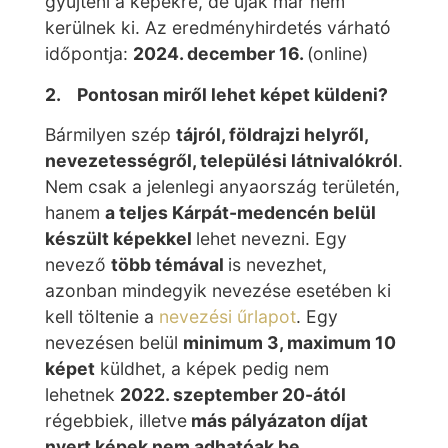
gyűjteni a képekre, de újak már nem
kerülnek ki. Az eredményhirdetés várható
időpontja:
2024. december 16.
(online)
2. Pontosan miről lehet képet küldeni?
Bármilyen szép
tájról, földrajzi helyről,
nevezetességről, települési látnivalókról
.
Nem csak a jelenlegi anyaország területén,
hanem
a teljes Kárpát-medencén belül
készült képekkel
lehet nevezni. Egy
nevező
több témával
is nevezhet,
azonban mindegyik nevezése esetében ki
kell töltenie a
nevezési űrlapot
. Egy
nevezésen belül
minimum 3, maximum 10
képet
küldhet, a képek pedig nem
lehetnek
2022. szeptember 20-ától
régebbiek, illetve
más pályázaton díjat
nyert képek nem adhatóak be.