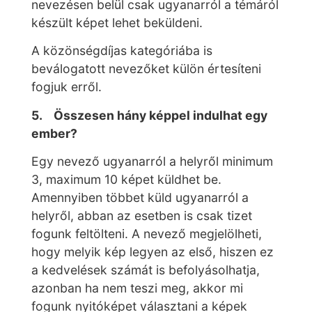
nevezésen belül csak ugyanarról a témáról
készült képet lehet beküldeni.
A közönségdíjas kategóriába is
beválogatott nevezőket külön értesíteni
fogjuk erről.
5. Összesen hány képpel indulhat egy
ember?
Egy nevező ugyanarról a helyről minimum
3, maximum 10 képet küldhet be.
Amennyiben többet küld ugyanarról a
helyről, abban az esetben is csak tizet
fogunk feltölteni. A nevező megjelölheti,
hogy melyik kép legyen az első, hiszen ez
a kedvelések számát is befolyásolhatja,
azonban ha nem teszi meg, akkor mi
fogunk nyitóképet választani a képek