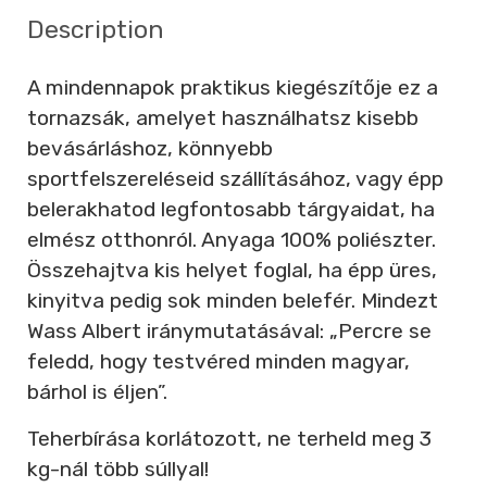
Description
A mindennapok praktikus kiegészítője ez a
tornazsák, amelyet használhatsz kisebb
bevásárláshoz, könnyebb
sportfelszereléseid szállításához, vagy épp
belerakhatod legfontosabb tárgyaidat, ha
elmész otthonról. Anyaga 100% poliészter.
Összehajtva kis helyet foglal, ha épp üres,
kinyitva pedig sok minden belefér. Mindezt
Wass Albert iránymutatásával: „Percre se
feledd, hogy testvéred minden magyar,
bárhol is éljen”.
Teherbírása korlátozott, ne terheld meg 3
kg-nál több súllyal!