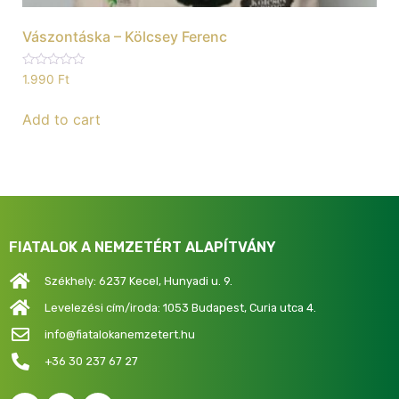
Vászontáska – Kölcsey Ferenc
Rated
1.990
Ft
0
out
of
Add to cart
5
FIATALOK A NEMZETÉRT ALAPÍTVÁNY
Székhely: 6237 Kecel, Hunyadi u. 9.
Levelezési cím/iroda: 1053 Budapest, Curia utca 4.
info@fiatalokanemzetert.hu
+36 30 237 67 27