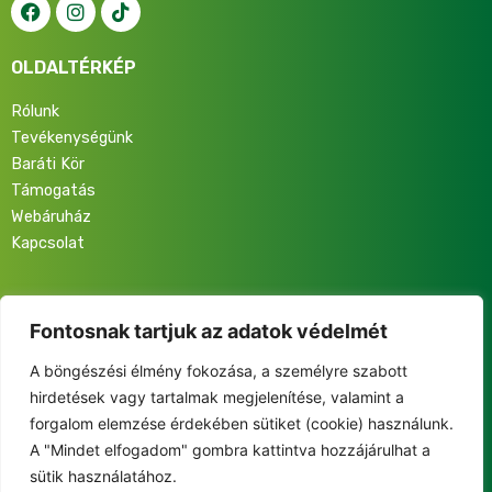
OLDALTÉRKÉP
Rólunk
Tevékenységünk
Baráti Kör
Támogatás
Webáruház
Kapcsolat
Iratkozz fel hírlevelünkre, hogy elsőként értesülj programjainkról,
eseményeinkről és közösségünk életéről!
Fontosnak tartjuk az adatok védelmét
A böngészési élmény fokozása, a személyre szabott
hirdetések vagy tartalmak megjelenítése, valamint a
forgalom elemzése érdekében sütiket (cookie) használunk.
A "Mindet elfogadom" gombra kattintva hozzájárulhat a
This site is protected by reCAPTCHA and the Google
sütik használatához.
Privacy Policy
and
Terms of Service
apply.