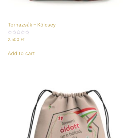
Tornazsák – Kölcsey
Rated
2.500
Ft
0
out
of
Add to cart
5