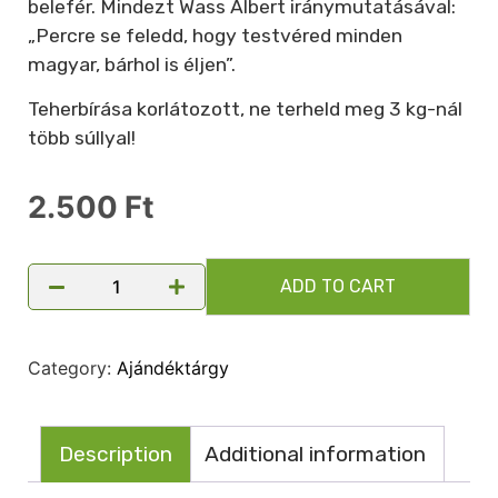
belefér. Mindezt Wass Albert iránymutatásával:
„Percre se feledd, hogy testvéred minden
magyar, bárhol is éljen”.
Teherbírása korlátozott, ne terheld meg 3 kg-nál
több súllyal!
2.500
Ft
ADD TO CART
Category:
Ajándéktárgy
Description
Additional information