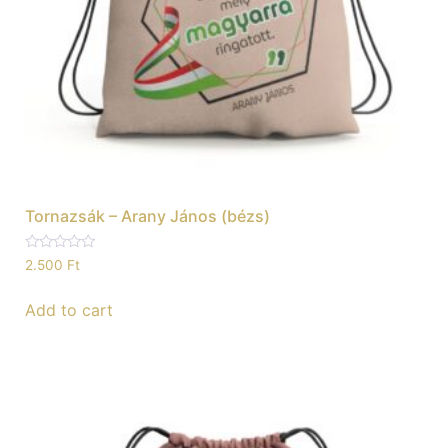
Tornazsák – Arany János (bézs)
Rated
2.500
Ft
0
out
of
Add to cart
5