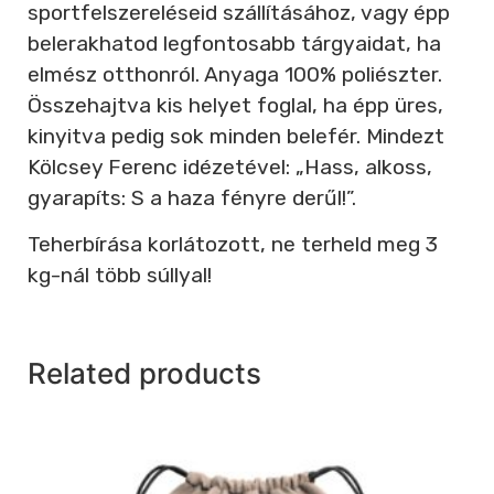
sportfelszereléseid szállításához, vagy épp
belerakhatod legfontosabb tárgyaidat, ha
elmész otthonról. Anyaga 100% poliészter.
Összehajtva kis helyet foglal, ha épp üres,
kinyitva pedig sok minden belefér. Mindezt
Kölcsey Ferenc idézetével: „Hass, alkoss,
gyarapíts: S a haza fényre derűl!”.
Teherbírása korlátozott, ne terheld meg 3
kg-nál több súllyal!
Related products