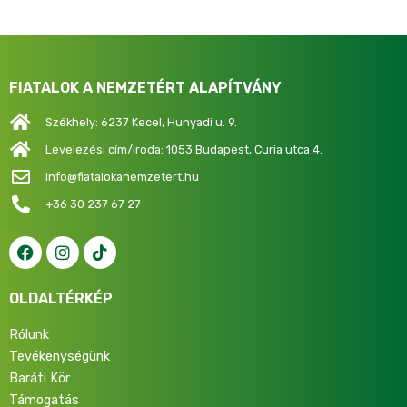
FIATALOK A NEMZETÉRT ALAPÍTVÁNY
Székhely: 6237 Kecel, Hunyadi u. 9.
Levelezési cím/iroda: 1053 Budapest, Curia utca 4.
info@fiatalokanemzetert.hu
+36 30 237 67 27
OLDALTÉRKÉP
Rólunk
Tevékenységünk
Baráti Kör
Támogatás