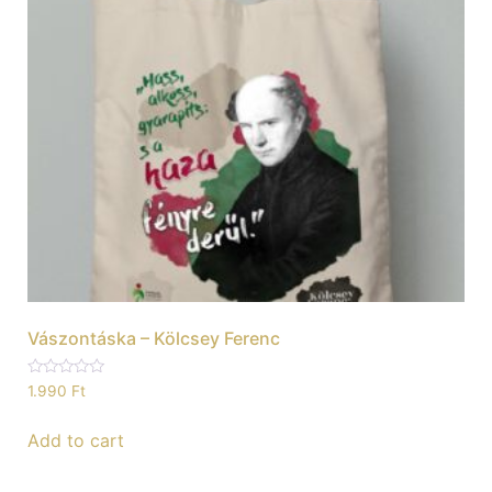
Vászontáska – Kölcsey Ferenc
Rated
1.990
Ft
0
out
of
Add to cart
5