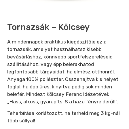
Tornazsák – Kölcsey
A mindennapok praktikus kiegészítője ez a
tornazsák, amelyet használhatsz kisebb
bevásárláshoz, könnyebb sportfelszereléseid
szállításához, vagy épp belerakhatod
legfontosabb tárgyaidat, ha elmész otthonról.
Anyaga 100% poliészter. Összehajtva kis helyet
foglal, ha épp üres, kinyitva pedig sok minden
belefér. Mindezt Kölcsey Ferenc idézetével:
„Hass, alkoss, gyarapíts: S a haza fényre derűl!”.
Teherbírása korlátozott, ne terheld meg 3 kg-nál
több súllyal!