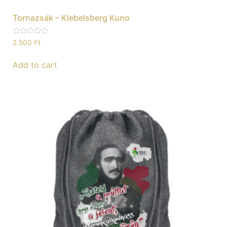
Tornazsák – Klebelsberg Kuno
Rated
2.500
Ft
0
out
of
Add to cart
5