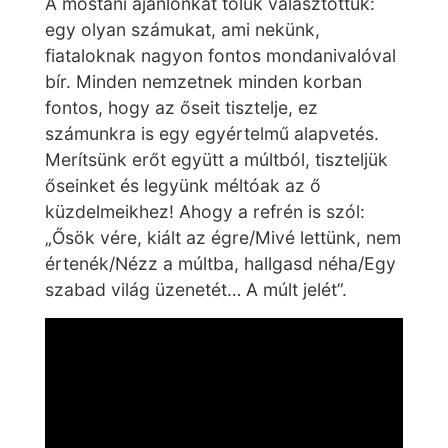
A mostani ajánlónkat tőlük választottuk:
egy olyan számukat, ami nekünk,
fiataloknak nagyon fontos mondanivalóval
bír. Minden nemzetnek minden korban
fontos, hogy az őseit tisztelje, ez
számunkra is egy egyértelmű alapvetés.
Merítsünk erőt együtt a múltból, tiszteljük
őseinket és legyünk méltóak az ő
küzdelmeikhez! Ahogy a refrén is szól:
„Ősök vére, kiált az égre/Mivé lettünk, nem
értenék/Nézz a múltba, hallgasd néha/Egy
szabad világ üzenetét… A múlt jelét”.