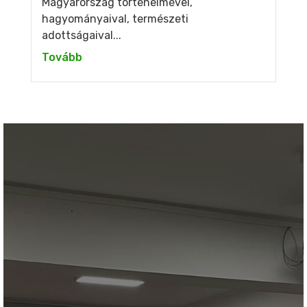
Magyarország történelmével,
hagyományaival, természeti
adottságaival...
Tovább