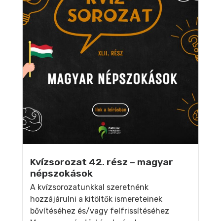
Kvízsorozat 42. rész – magyar
népszokások
A kvízsorozatunkkal szeretnénk
hozzájárulni a kitöltők ismereteinek
bővítéséhez és/vagy felfrissítéséhez