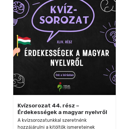
Kvízsorozat 44. rész –
Érdekességek a magyar nyelvről
A kvízsorozatunkkal szeretnénk
hozzájárulni a kitöltők ismereteinek