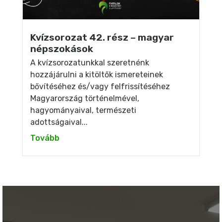
Kvízsorozat 42. rész – magyar
népszokások
A kvízsorozatunkkal szeretnénk
hozzájárulni a kitöltők ismereteinek
bővítéséhez és/vagy felfrissítéséhez
Magyarország történelmével,
hagyományaival, természeti
adottságaival...
Tovább