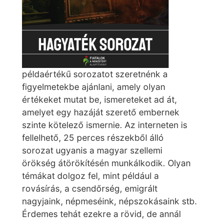
példaértékű sorozatot szeretnénk a
figyelmetekbe ajánlani, amely olyan
értékeket mutat be, ismereteket ad át,
amelyet egy hazáját szerető embernek
szinte kötelező ismernie. Az interneten is
fellelhető, 25 perces részekből álló
sorozat ugyanis a magyar szellemi
örökség átörökítésén munkálkodik. Olyan
témákat dolgoz fel, mint például a
rovásírás, a csendőrség, emigrált
nagyjaink, népmeséink, népszokásaink stb.
Érdemes tehát ezekre a rövid, de annál