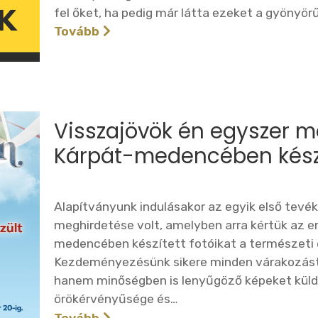
fel őket, ha pedig már látta ezeket a gyönyör
Tovább
Visszajövök én egyszer m
Kárpát-medencében készü
Alapítványunk indulásakor az egyik első tev
meghirdetése volt, amelyben arra kértük az e
medencében készített fotóikat a természeti é
Kezdeményezésünk sikere minden várakozást
hanem minőségben is lenyűgöző képeket küldt
örökérvényűsége és…
Tovább