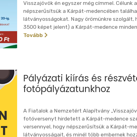
Visszajövök én egyszer még címmel. Célunk a 
népszerűsítsük a Kárpát-medencében találhat
látványosságokat. Nagy örömünkre szolgált, 
3500 képet jelent) a Kárpát-medence minden 
Tovább
Pályázati kiírás és részvét
fotópályázatunkhoz
A Fiatalok a Nemzetért Alapítvány „Visszajö
fotóversenyt hirdetett a Kárpát-medence sz
versennyel, hogy népszerűsítsük a Kárpát-me
látványosságait, és minél több embernek ho