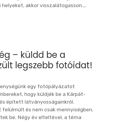
ű helyeket, akkor visszalátogasson.…
ég – küldd be a
lt legszebb fotóidat!
ékenységünk egy fotópályázatot
mbereket, hogy küldjék be a Kárpát-
s épített látványosságainkról.
 felülmúlt és nem csak mennyiségben,
ek be. Négy év elteltével, a téma