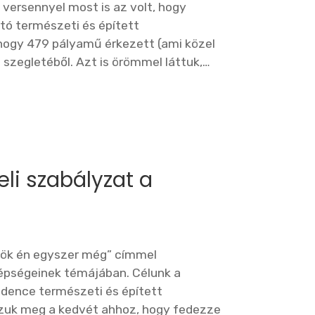
versennyel most is az volt, hogy
ó természeti és épített
hogy 479 pályamű érkezett (ami közel
szegletéből. Azt is örömmel láttuk,…
eli szabályzat a
vök én egyszer még” címmel
épségeinek témájában. Célunk a
dence természeti és épített
zzuk meg a kedvét ahhoz, hogy fedezze