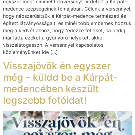
egyszer még” címmel fotóversenyt hirdetett a Kárpát-
medence szépségeinek témájában. Célunk a versennyel,
hogy népszerűsítsük a Kárpát-medence természeti és
épített látványosságait, és minél több embernek hozzuk
meg a kedvét ahhoz, hogy fedezze fel őket, ha pedig
már látta ezeket a gyönyörű helyeket, akkor
visszalátogasson. A versennyel kapcsolatos
közleményünket ide […]
Visszajövök én egyszer
még – küldd be a Kárpát-
medencében készült
legszebb fotóidat!