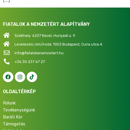
FIATALOK A NEMZETÉRT ALAPÍTVÁNY
Székhely: 6237 Kecel, Hunyadi u. 9.
Levelezési cím/iroda: 1053 Budapest, Curia utca 4.
info@fiatalokanemzetert.hu
+36 30 237 67 27
OLDALTÉRKÉP
Rólunk
Tevékenységünk
Baráti Kör
Támogatás