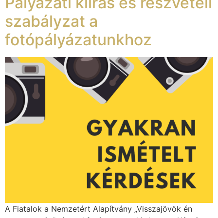
Pályázati kiírás és részvételi
szabályzat a
fotópályázatunkhoz
A Fiatalok a Nemzetért Alapítvány „Visszajövök én