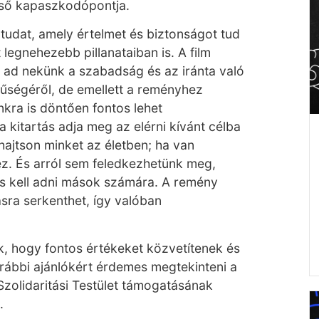
ső kapaszkodópontja.
tudat, amely értelmet és biztonságot tud
t legnehezebb pillanataiban is. A film
 ad nekünk a szabadság és az iránta való
űségéről, de emellett a reményhez
kra is döntően fontos lehet
a kitartás adja meg az elérni kívánt célba
hajtson minket az életben; ha van
ez. És arról sem feledkezhetünk meg,
is kell adni mások számára. A remény
ásra serkenthet, így valóban
uk, hogy fontos értékeket közvetítenek és
orábbi ajánlókért érdemes megtekinteni a
Szolidaritási Testület támogatásának
.