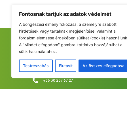
Fontosnak tartjuk az adatok védelmét
A böngészési élmény fokozása, a személyre szabott
hirdetések vagy tartalmak megjelenítése, valamint a
forgalom elemzése érdekében sütiket (cookie) használunk
FIATALOK A NEMZETÉRT ALAPÍTVÁNY
A "Mindet elfogadom" gombra kattintva hozzájárulhat a
sütik használatához.
Székhely: 6237 Kecel, Hunyadi u. 9.
Levelezési cím/iroda: 1053 Budapest, Curia utca 
Testreszabás
Elutasít
Az összes elfogadása
info@fiatalokanemzetert.hu
+36 30 237 67 27
©2025 Fia