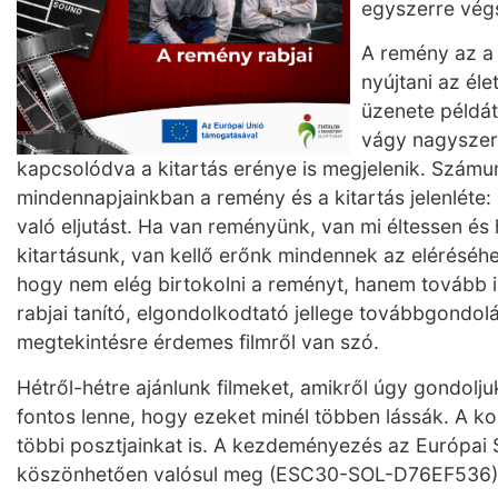
egyszerre vég
A remény az a 
nyújtani az éle
üzenete példát
vágy nagyszer
kapcsolódva a kitartás erénye is megjelenik. Számun
mindennapjainkban a remény és a kitartás jelenléte: 
való eljutást. Ha van reményünk, van mi éltessen és 
kitartásunk, van kellő erőnk mindennek az eléréséh
hogy nem elég birtokolni a reményt, hanem tovább 
rabjai tanító, elgondolkodtató jellege továbbgondol
megtekintésre érdemes filmről van szó.
Hétről-hétre ajánlunk filmeket, amikről úgy gondolj
fontos lenne, hogy ezeket minél többen lássák. A k
többi posztjainkat is. A kezdeményezés az Európai 
köszönhetően valósul meg (ESC30-SOL-D76EF536)