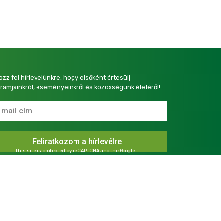
kozz fel hírlevelünkre, hogy elsőként értesülj
ramjainkról, eseményeinkről és közösségünk életéről!
This site is protected by reCAPTCHA and the Google
Privacy Policy
and
Terms of Service
apply.
presszum