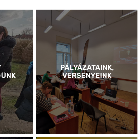
V
PÁLYÁZATAINK,
GÜNK
VERSENYEINK