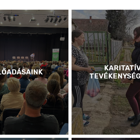
KARITATÍ
LŐADÁSAINK
TEVÉKENYSÉ