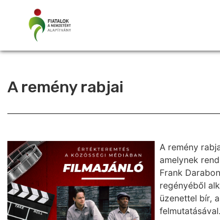
A remény rabjai
A remény rabja
amelynek rend
Frank Darabon
regényéből al
üzenettel bír,
felmutatásával