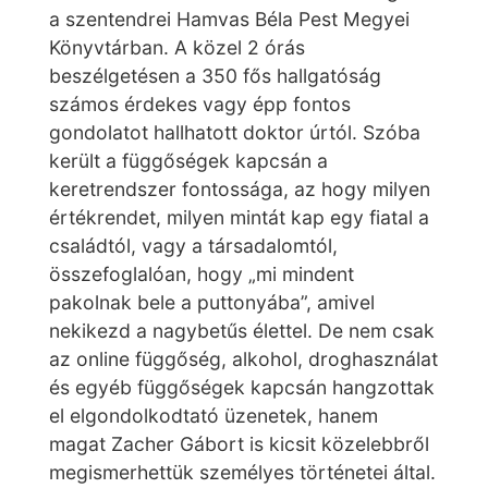
a szentendrei Hamvas Béla Pest Megyei
Könyvtárban. A közel 2 órás
beszélgetésen a 350 fős hallgatóság
számos érdekes vagy épp fontos
gondolatot hallhatott doktor úrtól. Szóba
került a függőségek kapcsán a
keretrendszer fontossága, az hogy milyen
értékrendet, milyen mintát kap egy fiatal a
családtól, vagy a társadalomtól,
összefoglalóan, hogy „mi mindent
pakolnak bele a puttonyába”, amivel
nekikezd a nagybetűs élettel. De nem csak
az online függőség, alkohol, droghasználat
és egyéb függőségek kapcsán hangzottak
el elgondolkodtató üzenetek, hanem
magat Zacher Gábort is kicsit közelebbről
megismerhettük személyes történetei által.