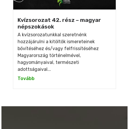
Kvízsorozat 42. rész – magyar
népszokások
A kvízsorozatunkkal szeretnénk
hozzájárulni a kitöltők ismereteinek
bővítéséhez és/vagy felfrissítéséhez
Magyarország történelmével,
hagyományaival, természeti
adottságaival...
Tovább