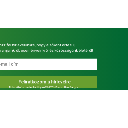
kozz fel hírlevelünkre, hogy elsőként értesülj
ramjainkról, eseményeinkről és közösségünk életéről!
This site is protected by reCAPTCHA and the Google
Privacy Policy
and
Terms of Service
apply.
presszum