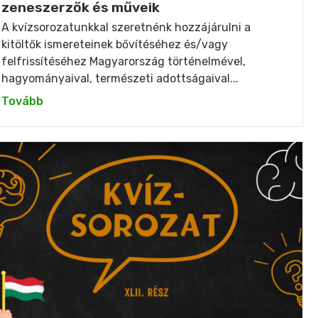
zeneszerzők és műveik
A kvízsorozatunkkal szeretnénk hozzájárulni a
kitöltők ismereteinek bővítéséhez és/vagy
felfrissítéséhez Magyarország történelmével,
hagyományaival, természeti adottságaival...
Tovább