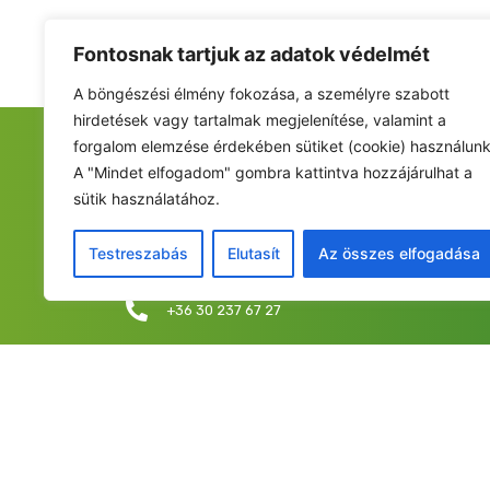
Fontosnak tartjuk az adatok védelmét
A böngészési élmény fokozása, a személyre szabott
hirdetések vagy tartalmak megjelenítése, valamint a
forgalom elemzése érdekében sütiket (cookie) használunk
FIATALOK A NEMZETÉRT ALAPÍTVÁNY
A "Mindet elfogadom" gombra kattintva hozzájárulhat a
sütik használatához.
Székhely: 6237 Kecel, Hunyadi u. 9.
Levelezési cím/iroda: 1053 Budapest, Curia utca 
Testreszabás
Elutasít
Az összes elfogadása
info@fiatalokanemzetert.hu
+36 30 237 67 27
©2025 Fia