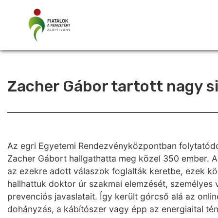
Zacher Gábor tartott nagy s
Az egri Egyetemi Rendezvényközpontban folytatódot
Zacher Gábort hallgathatta meg közel 350 ember. A
az ezekre adott válaszok foglalták keretbe, ezek k
hallhattuk doktor úr szakmai elemzését, személyes v
prevenciós javaslatait. Így került górcső alá az onl
dohányzás, a kábítószer vagy épp az energiaital té