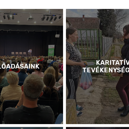
KARITATÍ
LŐADÁSAINK
TEVÉKENYSÉ