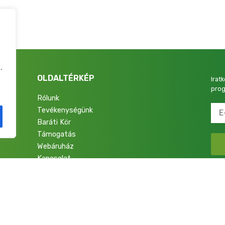
.
OLDALTÉRKÉP
Irat
prog
Rólunk
Tevékenységünk
4.
Baráti Kör
Támogatás
Webáruház
Kapcsolat
talok a Nemzetért Alapítvány. Minden jog fenntartva.
Adatkezelési Tájékoztató
|
Im