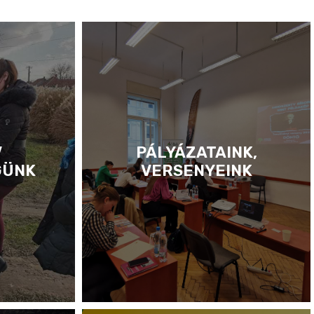
V
PÁLYÁZATAINK,
GÜNK
VERSENYEINK