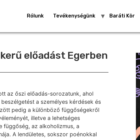
Rólunk
Tevékenységünk
Baráti Kör
ikerű előadást Egerben
t az őszi előadás-sorozatunk, ahol
 beszélgetést a személyes kérdések és
özött pedig a különböző függőségekről
éleményét, illetve a lehetséges
ine függőség, az alkoholizmus, a
mája. A lendületes, sokszor poénokkal