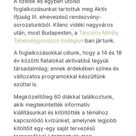
A tizedik és egyben utolsó
foglalkozásunkat tartottuk meg Aktív
Ifjúság III. elnevezésű rendezvény-
sorozatunkból. Kilenc vidéki nagyváros
után, most Budapesten, a
Táncsics Mihály
Tehetséggondozó Kollégium
ban jártunk.
A foglalkozásokkal célunk, hogy a 14 és 18
év közötti fiatalokat aktívabbá tegyük
társadalmilag; ennek érdekében színes és
változatos programokkal készültünk
ezúttal is.
Megközelítőleg 60 diákkal találkoztunk,
akik megtekintették informatív
kiállításunkat és kitöltötték a témához
kapcsolódó kvízünket, amelynek legjobb
kitöltőit egy-egy saját tervezésű