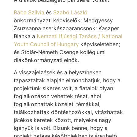
Bába Szilvia
és
Szabó László
önkormányzati képviselők; Medgyessy
Zsuzsanna cserkészparancsnok; Kaszper
Blanka a
Nemzeti Ifjúsági Tanács / National
Youth Council of Hungary
képviseletében;
és Stolár-Németh Csenge kollégiumi
diákönkormányzati elnök.
A visszajelzések és a helyszíneken
tapasztaltak alapján elmondhatjuk, hogy a
projektünk sikeres volt, a fiatalok olyan
foglalkozáson vehettek részt, ahol
foglalkozhattak közéleti témákkal,
találkozhattak döntéshozókkal, vitázhattak
játékos keretek között, melyekre nagy
igényük is volt. Bízunk benne, hogy a
projekt hatása későbbiekben is érezhető