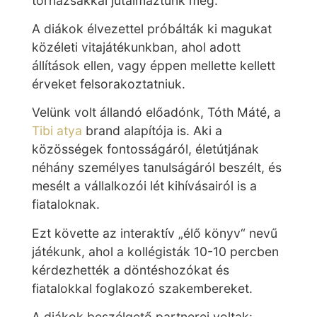
tornazsákkal jutalmaztunk meg.
A diákok élvezettel próbálták ki magukat
közéleti vitajátékunkban, ahol adott
állítások ellen, vagy éppen mellette kellett
érveket felsorakoztatniuk.
Velünk volt állandó előadónk, Tóth Máté, a
Tibi atya
brand alapítója is. Aki a
közösségek fontosságáról, életútjának
néhány személyes tanulságáról beszélt, és
mesélt a vállalkozói lét kihívásairól is a
fiataloknak.
Ezt követte az interaktív „élő könyv“ nevű
játékunk, ahol a kollégisták 10-10 percben
kérdezhették a döntéshozókat és
fiatalokkal foglakozó szakembereket.
A diákok beszélgető partnerei voltak: