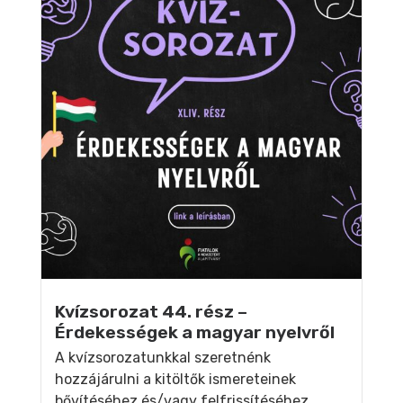
Kvízsorozat 44. rész –
Érdekességek a magyar nyelvről
A kvízsorozatunkkal szeretnénk
hozzájárulni a kitöltők ismereteinek
bővítéséhez és/vagy felfrissítéséhez