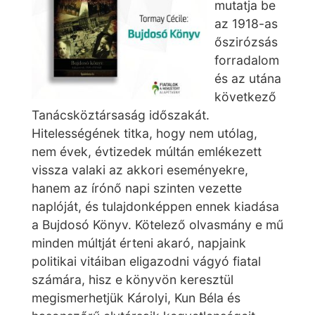
mutatja be
az 1918-as
őszirózsás
forradalom
és az utána
következő
Tanácsköztársaság időszakát.
Hitelességének titka, hogy nem utólag,
nem évek, évtizedek múltán emlékezett
vissza valaki az akkori eseményekre,
hanem az írónő napi szinten vezette
naplóját, és tulajdonképpen ennek kiadása
a Bujdosó Könyv. Kötelező olvasmány e mű
minden múltját érteni akaró, napjaink
politikai vitáiban eligazodni vágyó fiatal
számára, hisz e könyvön keresztül
megismerhetjük Károlyi, Kun Béla és