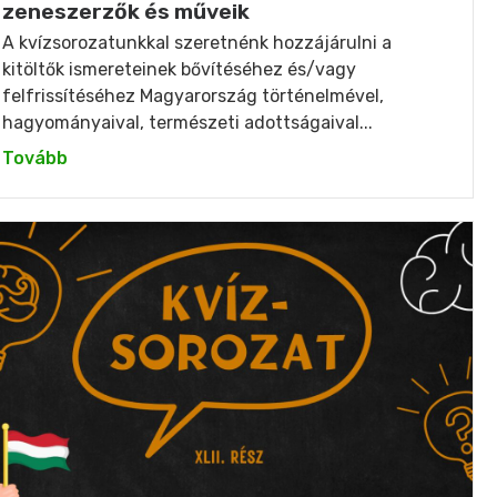
zeneszerzők és műveik
A kvízsorozatunkkal szeretnénk hozzájárulni a
kitöltők ismereteinek bővítéséhez és/vagy
felfrissítéséhez Magyarország történelmével,
hagyományaival, természeti adottságaival...
Tovább