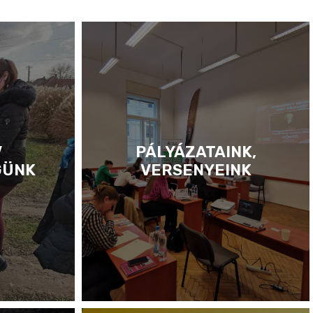
V
PÁLYÁZATAINK,
GÜNK
VERSENYEINK