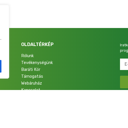
.
OLDALTÉRKÉP
Irat
prog
Rólunk
Tevékenységünk
4.
Baráti Kör
Támogatás
Webáruház
Kapcsolat
talok a Nemzetért Alapítvány. Minden jog fenntartva.
Adatkezelési Tájékoztató
|
Im