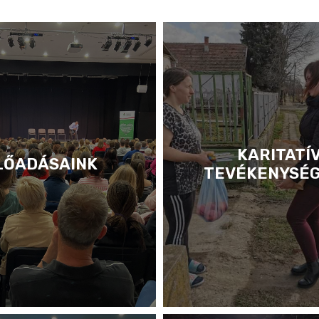
KARITATÍ
LŐADÁSAINK
TEVÉKENYSÉ