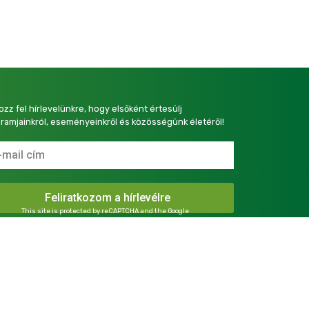
kozz fel hírlevelünkre, hogy elsőként értesülj
ramjainkról, eseményeinkről és közösségünk életéről!
This site is protected by reCAPTCHA and the Google
Privacy Policy
and
Terms of Service
apply.
presszum