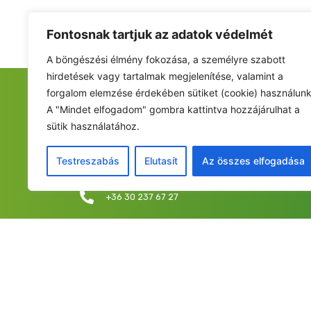
Fontosnak tartjuk az adatok védelmét
A böngészési élmény fokozása, a személyre szabott
hirdetések vagy tartalmak megjelenítése, valamint a
forgalom elemzése érdekében sütiket (cookie) használunk
FIATALOK A NEMZETÉRT ALAPÍTVÁNY
A "Mindet elfogadom" gombra kattintva hozzájárulhat a
sütik használatához.
Székhely: 6237 Kecel, Hunyadi u. 9.
Levelezési cím/iroda: 1053 Budapest, Curia utca 
Testreszabás
Elutasít
Az összes elfogadása
info@fiatalokanemzetert.hu
+36 30 237 67 27
©2025 Fia