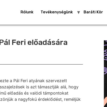
Rólunk
Tevékenységünk
Baráti Kör
Pál Feri előadására
zte a Pál Feri atyának szervezett
szajelzések is azt támasztják alá, hogy
című előadás és valódi támpontokat
szönjük a nagyfokú érdeklődést, reméljük