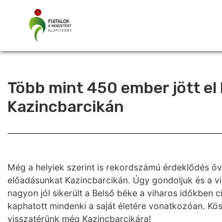
Több mint 450 ember jött el 
Kazincbarcikán
Még a helyiek szerint is rekordszámú érdeklődés öve
előadásunkat Kazincbarcikán. Úgy gondoljuk és a vis
nagyon jól sikerült a Belső béke a viharos időkben 
kaphatott mindenki a saját életére vonatkozóan. Kö
visszatérünk még Kazincbarcikára!