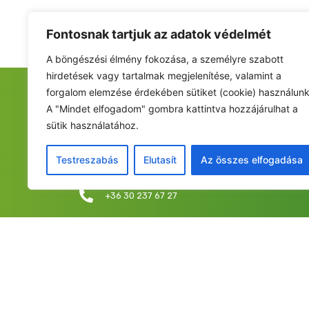
Fontosnak tartjuk az adatok védelmét
A böngészési élmény fokozása, a személyre szabott
hirdetések vagy tartalmak megjelenítése, valamint a
forgalom elemzése érdekében sütiket (cookie) használunk
FIATALOK A NEMZETÉRT ALAPÍTVÁNY
A "Mindet elfogadom" gombra kattintva hozzájárulhat a
sütik használatához.
Székhely: 6237 Kecel, Hunyadi u. 9.
Levelezési cím/iroda: 1053 Budapest, Curia utca 
Testreszabás
Elutasít
Az összes elfogadása
info@fiatalokanemzetert.hu
+36 30 237 67 27
©2025 Fia