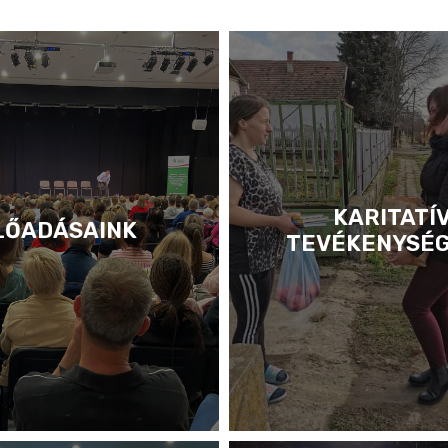
KARITATÍ
LŐADÁSAINK
TEVÉKENYSÉ