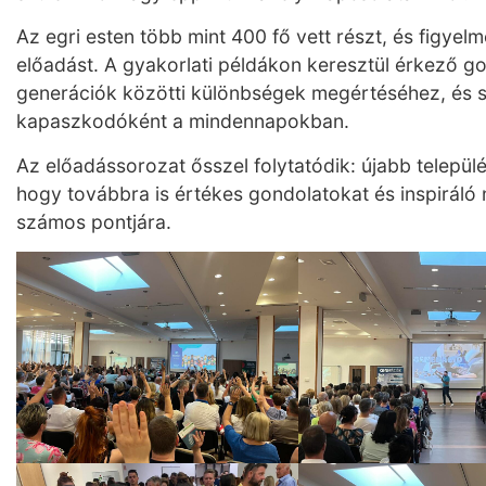
Az egri esten több
mint 400 fő vett részt, és figye
előadást. A gyakorlati példákon keresztül érkező g
generációk közötti különbségek megértéséhez, és s
kapaszkodóként a mindennapokban.
Az előadássorozat ősszel folytatódik: újabb telepü
hogy továbbra is értékes gondolatokat és inspiráló
számos pontjára.