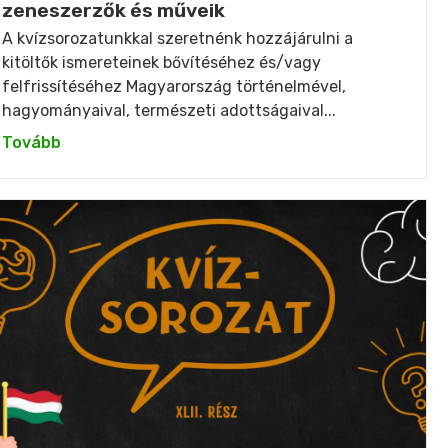
zeneszerzők és műveik
A kvízsorozatunkkal szeretnénk hozzájárulni a
kitöltők ismereteinek bővítéséhez és/vagy
felfrissítéséhez Magyarország történelmével,
hagyományaival, természeti adottságaival...
Tovább