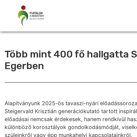
Több mint 400 fő hallgatta S
Egerben
Alapítványunk 2025-ös tavaszi-nyári előadássorozat
Steigervald Krisztián generációkutató tartott inspirá
előadásai nemcsak érdekesek, hanem rendkívül hasz
különböző korosztályok gondolkodásmódját, viselk
szüleinkről vagy épp munkahelyi kapcsolatainkról.