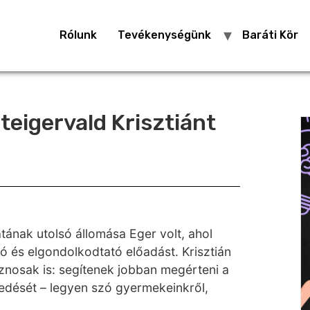
Rólunk
Tevékenységünk
Baráti Kör
teigervald Krisztiánt
ának utolsó állomása Eger volt, ahol
ló és elgondolkodtató előadást. Krisztián
nosak is: segítenek jobban megérteni a
edését – legyen szó gyermekeinkről,