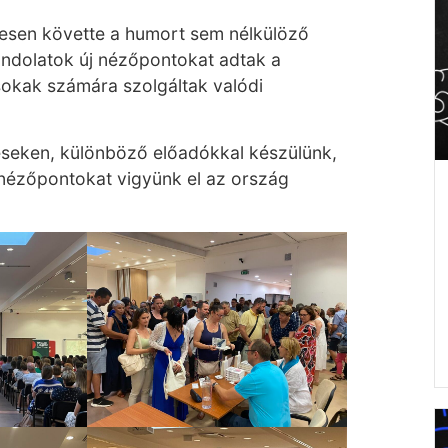
lmesen követte a humort sem nélkülöző
ondolatok új nézőpontokat adtak a
okak számára szolgáltak valódi
léseken, különböző előadókkal készülünk,
 nézőpontokat vigyünk el az ország