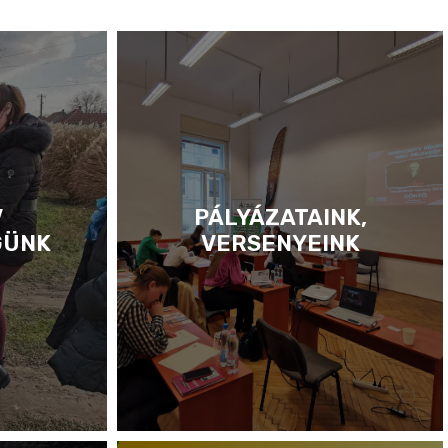
V
PÁLYÁZATAINK,
GÜNK
VERSENYEINK