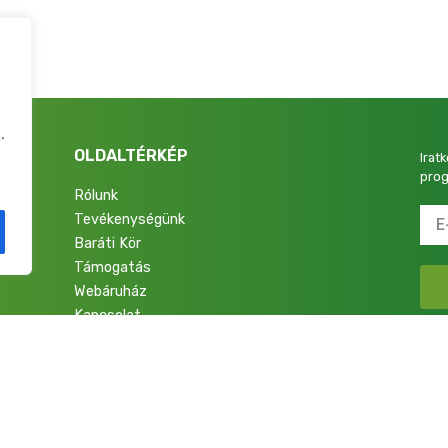
.
OLDALTÉRKÉP
Irat
prog
Rólunk
Tevékenységünk
4.
Baráti Kör
Támogatás
Webáruház
Kapcsolat
talok a Nemzetért Alapítvány. Minden jog fenntartva.
Adatkezelési Tájékoztató
|
Im