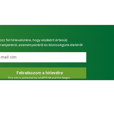
kozz fel hírlevelünkre, hogy elsőként értesülj
ramjainkról, eseményeinkről és közösségünk életéről!
This site is protected by reCAPTCHA and the Google
Privacy Policy
and
Terms of Service
apply.
presszum