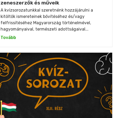
zeneszerzők és műveik
A kvízsorozatunkkal szeretnénk hozzájárulni a
kitöltők ismereteinek bővítéséhez és/vagy
felfrissítéséhez Magyarország történelmével,
hagyományaival, természeti adottságaival...
Tovább