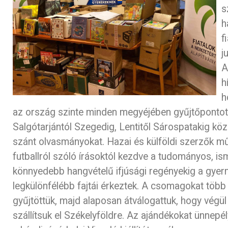
s
h
f
j
A
h
h
az ország szinte minden megyéjében gyűjtőpontot á
Salgótarjántól Szegedig, Lentitől Sárospatakig köz
szánt olvasmányokat. Hazai és külföldi szerzők mű
futballról szóló írásoktól kezdve a tudományos, is
könnyedebb hangvételű ifjúsági regényekig a gyerm
legkülönfélébb fajtái érkeztek. A csomagokat több
gyűjtöttük, majd alaposan átválogattuk, hogy végül
szállítsuk el Székelyföldre. Az ajándékokat ünnepé