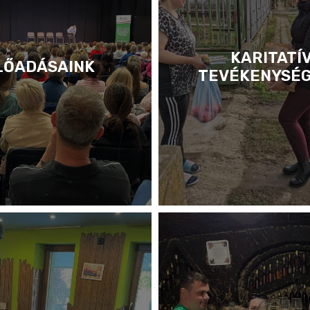
KARITATÍ
LŐADÁSAINK
TEVÉKENYSÉ