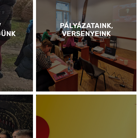
V
PÁLYÁZATAINK,
GÜNK
VERSENYEINK