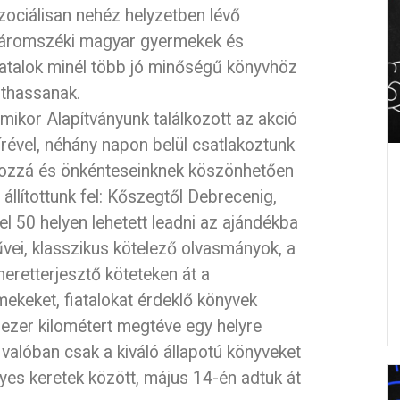
zociálisan nehéz helyzetben lévő
áromszéki magyar gyermekek és
iatalok minél több jó minőségű könyvhöz
uthassanak.
mikor Alapítványunk találkozott az akció
írével, néhány napon belül csatlakoztunk
ozzá és önkénteseinknek köszönhetően
llítottunk fel: Kőszegtől Debrecenig,
el 50 helyen lehetett leadni az ajándékba
vei, klasszikus kötelező olvasmányok, a
meretterjesztő köteteken át a
ekeket, fiatalokat érdeklő könyvek
 ezer kilométert megtéve egy helyre
 valóban csak a kiváló állapotú könyveket
lyes keretek között, május 14-én adtuk át