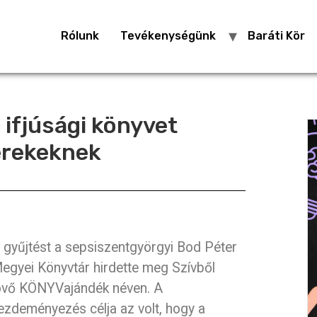
Rólunk
Tevékenységünk
Baráti Kör
ifjúsági könyvet
erekeknek
 gyűjtést a sepsiszentgyörgyi Bod Péter
egyei Könyvtár hirdette meg Szívből
övő KÖNYVajándék néven. A
ezdeményezés célja az volt, hogy a