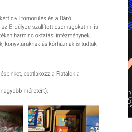
ért civil tömörülés és a Báró
 az Erdélybe szállított csomagokat mi is
zéken harminc oktatási intézménynek,
k, könyvtáraknak és kórháznak is tudtak
seinket, csatlakozz a Fiatalok a
a nagyobb méretért):