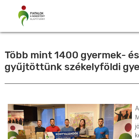
Több mint 1400 gyermek- és 
gyűjtöttünk székelyföldi gy
A
M
j
k