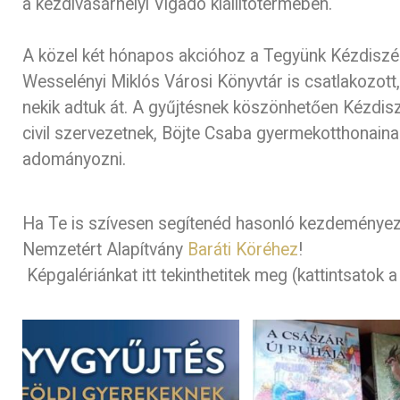
a kézdivásárhelyi Vigadó kiállítótermében.
A közel két hónapos akcióhoz a Tegyünk Kézdiszék
Wesselényi Miklós Városi Könyvtár is csatlakozott,
nekik adtuk át. A gyűjtésnek köszönhetően Kézdis
civil szervezetnek, Böjte Csaba gyermekotthonaina
adományozni.
Ha Te is szívesen segítenéd hasonló kezdeményezé
Nemzetért Alapítvány
Baráti Köréhez
!
Képgalériánkat itt tekinthetitek meg (kattintsatok 