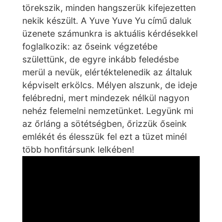
törekszik, minden hangszerük kifejezetten
nekik készült. A Yuve Yuve Yu című daluk
üzenete számunkra is aktuális kérdésekkel
foglalkozik: az őseink végzetébe
születtünk, de egyre inkább feledésbe
merül a nevük, elértéktelenedik az általuk
képviselt erkölcs. Mélyen alszunk, de ideje
felébredni, mert mindezek nélkül nagyon
nehéz felemelni nemzetünket. Legyünk mi
az őrláng a sötétségben, őrizzük őseink
emlékét és élesszük fel ezt a tüzet minél
több honfitársunk lelkében!