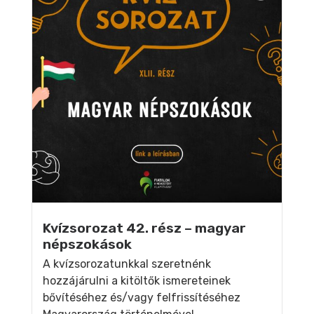
Kvízsorozat 42. rész – magyar
népszokások
A kvízsorozatunkkal szeretnénk
hozzájárulni a kitöltők ismereteinek
bővítéséhez és/vagy felfrissítéséhez