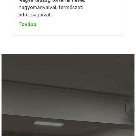
Magyarország történelmével,
hagyományaival, természeti
adottságaival...
Tovább