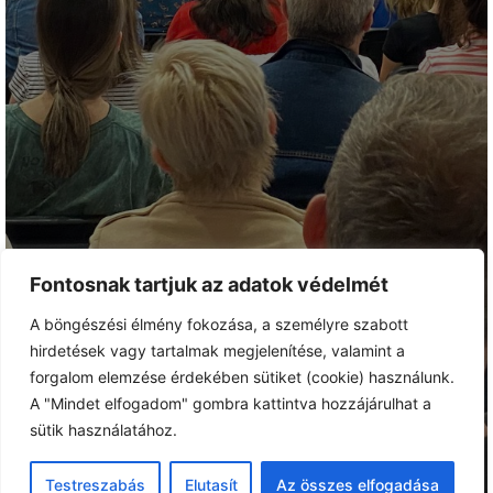
Fontosnak tartjuk az adatok védelmét
A böngészési élmény fokozása, a személyre szabott
hirdetések vagy tartalmak megjelenítése, valamint a
forgalom elemzése érdekében sütiket (cookie) használunk.
A "Mindet elfogadom" gombra kattintva hozzájárulhat a
sütik használatához.
Testreszabás
Elutasít
Az összes elfogadása