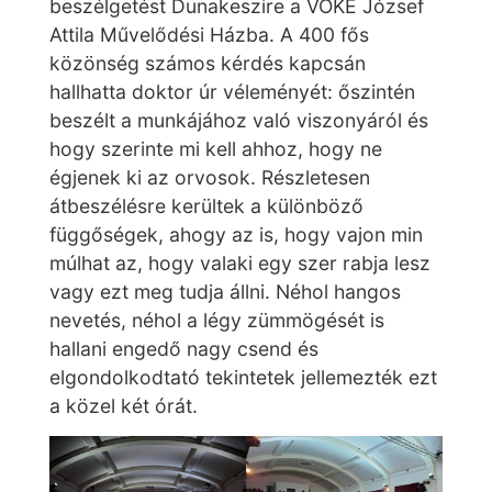
beszélgetést Dunakeszire a VOKE József
Attila Művelődési Házba. A 400 fős
közönség számos kérdés kapcsán
hallhatta doktor úr véleményét: őszintén
beszélt a munkájához való viszonyáról és
hogy szerinte mi kell ahhoz, hogy ne
égjenek ki az orvosok. Részletesen
átbeszélésre kerültek a különböző
függőségek, ahogy az is, hogy vajon min
múlhat
az, hogy valaki egy szer rabja lesz
vagy ezt meg tudja állni. Néhol hangos
nevetés, néhol a légy zümmögését is
hallani engedő nagy csend és
elgondolkodtató tekintetek jellemezték ezt
a közel két órát.