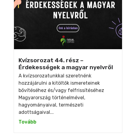
Kvízsorozat 44. rész –
Érdekességek a magyar nyelvről
A kvízsorozatunkkal szeretnénk
hozzájárulni a kitöltők ismereteinek
bővítéséhez és/vagy felfrissítéséhez
Magyarország történelmével,
hagyományaival, természeti
adottságaival...
Tovább