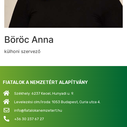
Böröc Anna
külhoni szervező
FIATALOK A NEMZETÉRT ALAPÍTVÁNY
Székhely: 6237 Kecel, Hunyadi u. 9.
Levelezési cím/iroda: 1053 Budapest, Curia utca 4.
info@fiatalokanemzetert.hu
+36 30 237 67 27