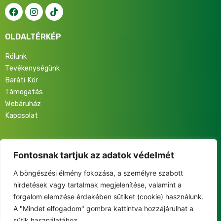
OLDALTÉRKÉP
Rólunk
Tevékenységünk
Baráti Kör
Támogatás
Webáruház
Kapcsolat
Iratkozz fel hírlevelünkre, hogy elsőként értesülj programjainkról,
eseményeinkről és közösségünk életéről!
Fontosnak tartjuk az adatok védelmét
A böngészési élmény fokozása, a személyre szabott
hirdetések vagy tartalmak megjelenítése, valamint a
forgalom elemzése érdekében sütiket (cookie) használunk.
A "Mindet elfogadom" gombra kattintva hozzájárulhat a
This site is protected by reCAPTCHA and the Google
sütik használatához.