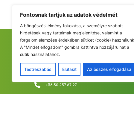
Fontosnak tartjuk az adatok védelmét
A böngészési élmény fokozása, a személyre szabott
hirdetések vagy tartalmak megjelenítése, valamint a
forgalom elemzése érdekében sütiket (cookie) használunk
FIATALOK A NEMZETÉRT ALAPÍTVÁNY
A "Mindet elfogadom" gombra kattintva hozzájárulhat a
sütik használatához.
Székhely: 6237 Kecel, Hunyadi u. 9.
Levelezési cím/iroda: 1053 Budapest, Curia utca 
Testreszabás
Elutasít
Az összes elfogadása
info@fiatalokanemzetert.hu
+36 30 237 67 27
©2025 Fia