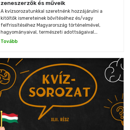
zeneszerzők és műveik
A kvízsorozatunkkal szeretnénk hozzájárulni a
kitöltők ismereteinek bővítéséhez és/vagy
felfrissítéséhez Magyarország történelmével,
hagyományaival, természeti adottságaival...
Tovább