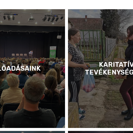
KARITATÍ
LŐADÁSAINK
TEVÉKENYSÉ