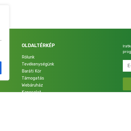
.
OLDALTÉRKÉP
Irat
prog
Rólunk
Tevékenységünk
4.
Baráti Kör
Támogatás
Webáruház
Kapcsolat
talok a Nemzetért Alapítvány. Minden jog fenntartva.
Adatkezelési Tájékoztató
|
Im