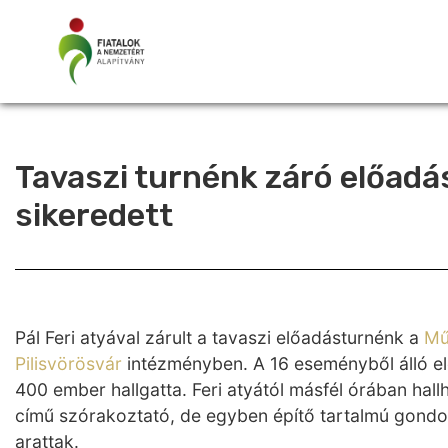
Tavaszi turnénk záró előadás
sikeredett
Pál Feri atyával zárult a tavaszi előadásturnénk a
Mű
Pilisvörösvár
intézményben. A 16 eseményből álló el
400 ember hallgatta. Feri atyától másfél órában hall
című szórakoztató, de egyben építő tartalmú gondol
arattak.