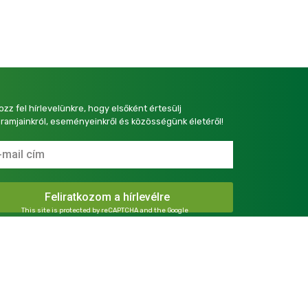
kozz fel hírlevelünkre, hogy elsőként értesülj
ramjainkról, eseményeinkről és közösségünk életéről!
This site is protected by reCAPTCHA and the Google
Privacy Policy
and
Terms of Service
apply.
presszum