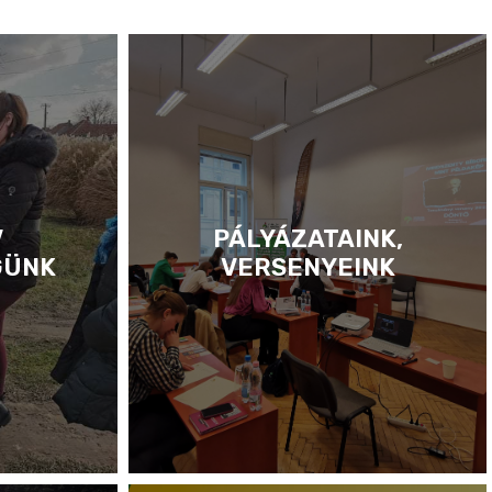
V
PÁLYÁZATAINK,
GÜNK
VERSENYEINK