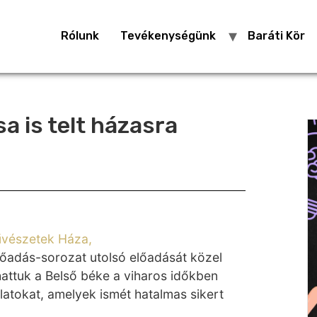
Rólunk
Tevékenységünk
Baráti Kör
a is telt házasra
vészetek Háza,
őadás-sorozat utolsó előadását közel
hattuk a Belső béke a viharos időkben
atokat, amelyek ismét hatalmas sikert