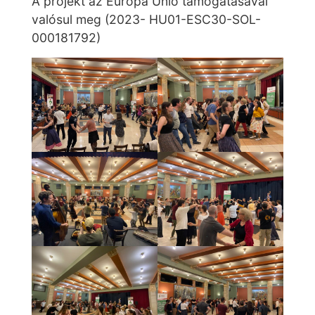
A projekt az Európa Unió támogatásával
valósul meg (2023- HU01-ESC30-SOL-
000181792)