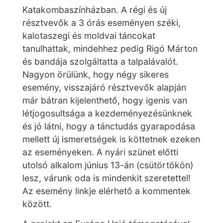
Katakombaszínházban. A régi és új
résztvevők a 3 órás eseményen széki,
kalotaszegi és moldvai táncokat
tanulhattak, mindehhez pedig Rigó Márton
és bandája szolgáltatta a talpalávalót.
Nagyon örülünk, hogy négy sikeres
esemény, visszajáró résztvevők alapján
már bátran kijelenthető, hogy igenis van
létjogosultsága a kezdeményezésünknek
és jó látni, hogy a tánctudás gyarapodása
mellett új ismeretségek is köttetnek ezeken
az eseményeken. A nyári szünet előtti
utolsó alkalom június 13-án (csütörtökön)
lesz, várunk oda is mindenkit szeretettel!
Az esemény linkje elérhető a kommentek
között.