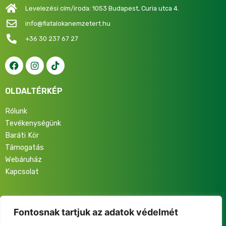
Levelezési cím/iroda: 1053 Budapest, Curia utca 4.
info@fiatalokanemzetert.hu
+36 30 237 67 27
OLDALTÉRKÉP
Rólunk
Tevékenységünk
Baráti Kör
Támogatás
Webáruház
Kapcsolat
Iratkozz fel hírlevelünkre, hogy elsőként értesülj programjainkról,
eseményeinkről és közösségünk életéről!
Fontosnak tartjuk az adatok védelmét