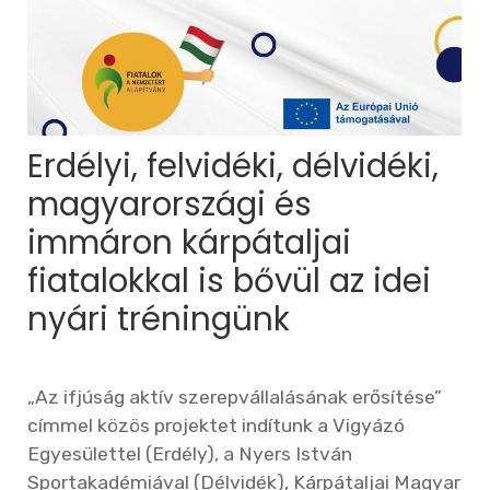
Erdélyi, felvidéki, délvidéki,
magyarországi és
immáron kárpátaljai
fiatalokkal is bővül az idei
nyári tréningünk
„Az ifjúság aktív szerepvállalásának erősítése”
címmel közös projektet indítunk a Vigyázó
Egyesülettel (Erdély), a Nyers István
Sportakadémiával (Délvidék), Kárpátaljai Magyar