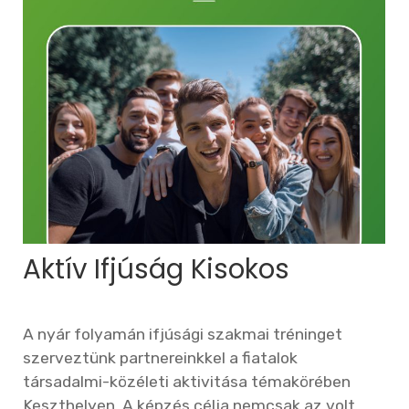
Aktív Ifjúság Kisokos
A nyár folyamán ifjúsági szakmai tréninget
szerveztünk partnereinkkel a fiatalok
társadalmi-közéleti aktivitása témakörében
Keszthelyen. A képzés célja nemcsak az volt,