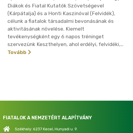
Diákok és Fiatal Kutatók Szövetségevel
(Kárpátalja) és a Honti Kaszinóval (Felvidék),
célunk a fiatalok társadalmi bevonásának és
aktivitásának növelése. Kiemelt
tevékenységként egy 6 napos tréninget
szervezünk Keszthelyen, ahol erdélyi, felvidéki,…
Tovább
FIATALOK A NEMZETÉRT ALAPÍTVÁNY
Székhely: 6237 Kecel, Hunyadi u. 9.