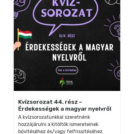
Kvízsorozat 44. rész –
Érdekességek a magyar nyelvről
A kvízsorozatunkkal szeretnénk
hozzájárulni a kitöltők ismereteinek
bővítéséhez és/vagy felfrissítéséhez