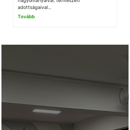
hagyományaival, természeti
adottságaival...
Tovább