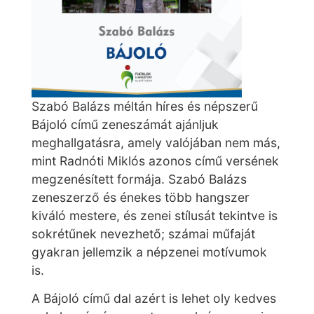
Szabó Balázs méltán híres és népszerű
Bájoló című zeneszámát ajánljuk
meghallgatásra, amely valójában nem más,
mint Radnóti Miklós azonos című versének
megzenésített formája. Szabó Balázs
zeneszerző és énekes több hangszer
kiváló mestere, és zenei stílusát tekintve is
sokrétűnek nevezhető; számai műfaját
gyakran jellemzik a népzenei motívumok
is.
A Bájoló című dal azért is lehet oly kedves