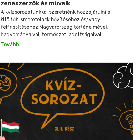
zeneszerzők és műveik
A kvízsorozatunkkal szeretnénk hozzájárulni a
kitöltők ismereteinek bővítéséhez és/vagy
felfrissítéséhez Magyarország történelmével,
hagyományaival, természeti adottságaival...
Tovább