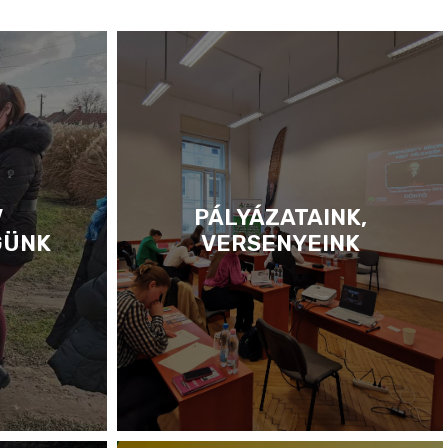
V
PÁLYÁZATAINK,
GÜNK
VERSENYEINK