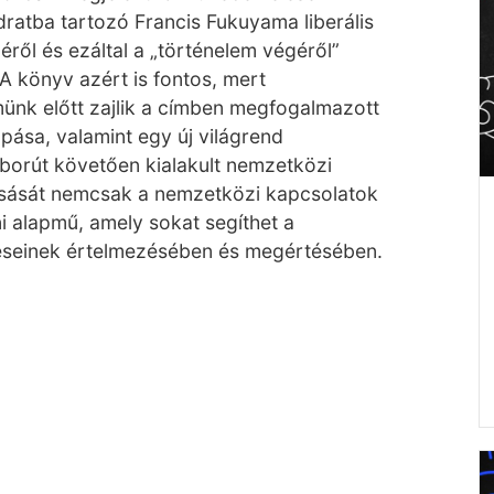
atba tartozó Francis Fukuyama liberális
ől és ezáltal a „történelem végéről”
 A könyv azért is fontos, mert
ünk előtt zajlik a címben megfogalmazott
apása, valamint egy új világrend
áborút követően kialakult nemzetközi
olvasását nemcsak a nemzetközi kapcsolatok
 alapmű, amely sokat segíthet a
géseinek értelmezésében és megértésében.