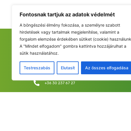
Fontosnak tartjuk az adatok védelmét
A böngészési élmény fokozása, a személyre szabott
hirdetések vagy tartalmak megjelenítése, valamint a
forgalom elemzése érdekében sütiket (cookie) használunk
FIATALOK A NEMZETÉRT ALAPÍTVÁNY
A "Mindet elfogadom" gombra kattintva hozzájárulhat a
sütik használatához.
Székhely: 6237 Kecel, Hunyadi u. 9.
Levelezési cím/iroda: 1053 Budapest, Curia utca 
Testreszabás
Elutasít
Az összes elfogadása
info@fiatalokanemzetert.hu
+36 30 237 67 27
©2025 Fia