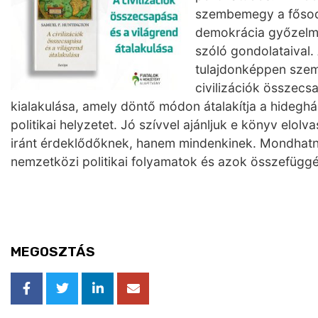
szembemegy a fősodr
demokrácia győzelmér
szóló gondolataival.
tulajdonképpen szem
civilizációk összecs
kialakulása, amely döntő módon átalakítja a hidegh
politikai helyzetet. Jó szívvel ajánljuk e könyv el
iránt érdeklődőknek, hanem mindenkinek. Mondhatni
nemzetközi politikai folyamatok és azok összefüg
MEGOSZTÁS