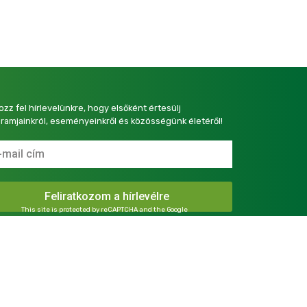
kozz fel hírlevelünkre, hogy elsőként értesülj
ramjainkról, eseményeinkről és közösségünk életéről!
This site is protected by reCAPTCHA and the Google
Privacy Policy
and
Terms of Service
apply.
presszum