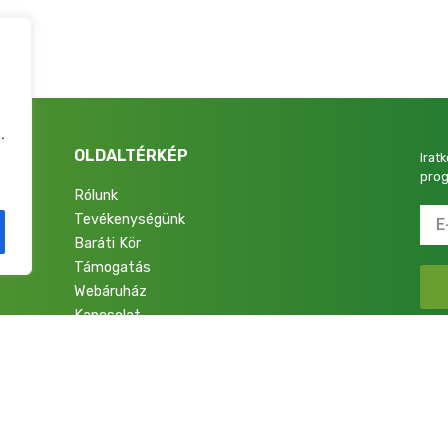
.
OLDALTÉRKÉP
Irat
prog
Rólunk
Tevékenységünk
4.
Baráti Kör
Támogatás
Webáruház
Kapcsolat
talok a Nemzetért Alapítvány. Minden jog fenntartva.
Adatkezelési Tájékoztató
|
Im