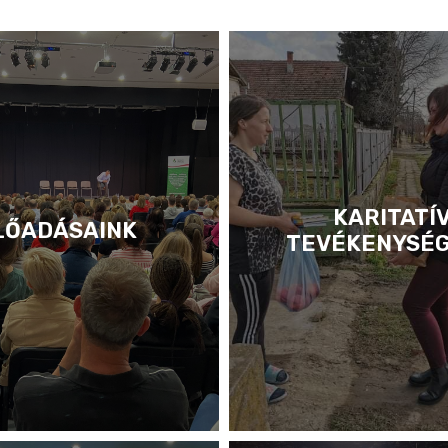
KARITATÍ
LŐADÁSAINK
TEVÉKENYSÉ