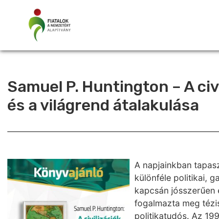
Samuel P. Huntington – A ci
és a világrend átalakulása
A napjainkban tapas
különféle politikai, 
kapcsán jósszerűen é
fogalmazta meg tézis
politikatudós. Az 1