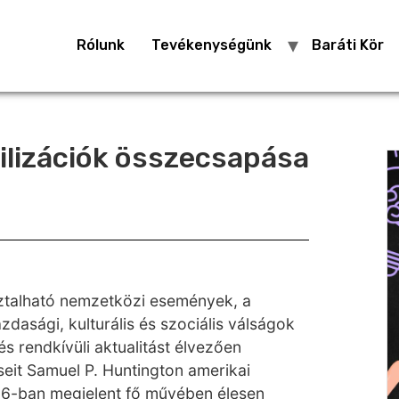
Rólunk
Tevékenységünk
Baráti Kör
vilizációk összecsapása
ztalható nemzetközi események, a
gazdasági, kulturális és szociális válságok
s rendkívüli aktualitást élvezően
eit Samuel P. Huntington amerikai
996-ban megjelent fő művében élesen