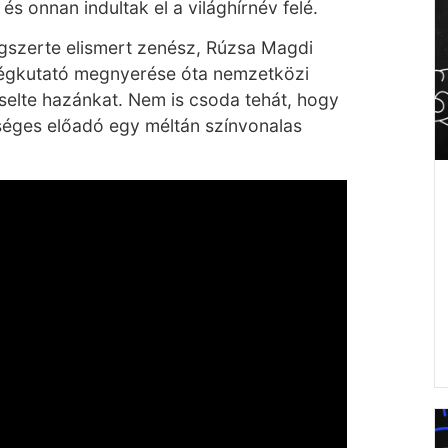
, és onnan indultak el a világhírnév felé.
lágszerte elismert zenész, Rúzsa Magdi
ségkutató megnyerése óta nemzetközi
iselte hazánkat. Nem is csoda tehát, hogy
tséges előadó egy méltán színvonalas