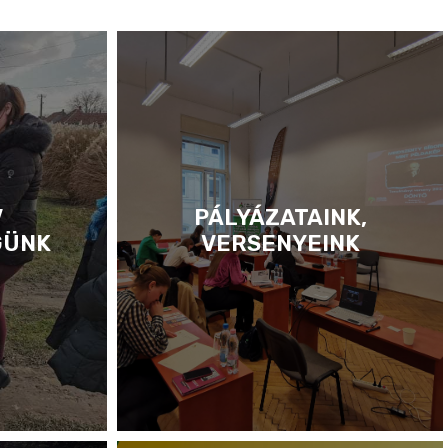
V
PÁLYÁZATAINK,
GÜNK
VERSENYEINK