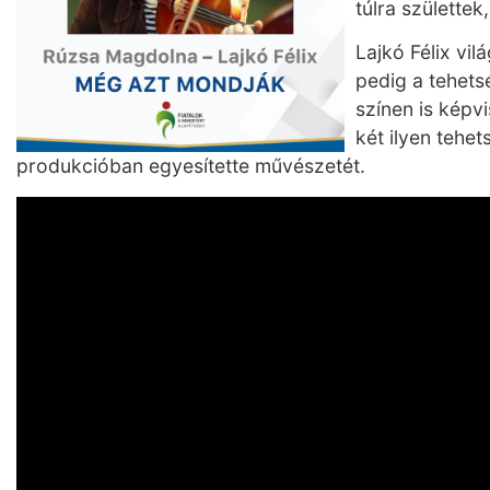
túlra születtek
Lajkó Félix vi
pedig a tehet
színen is képv
két ilyen tehe
produkcióban egyesítette művészetét.