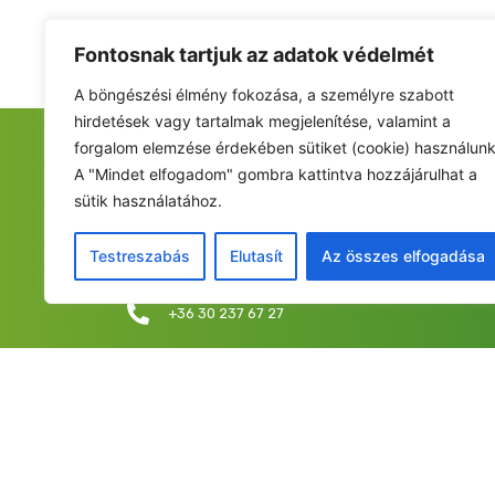
Fontosnak tartjuk az adatok védelmét
A böngészési élmény fokozása, a személyre szabott
hirdetések vagy tartalmak megjelenítése, valamint a
forgalom elemzése érdekében sütiket (cookie) használunk
FIATALOK A NEMZETÉRT ALAPÍTVÁNY
A "Mindet elfogadom" gombra kattintva hozzájárulhat a
sütik használatához.
Székhely: 6237 Kecel, Hunyadi u. 9.
Levelezési cím/iroda: 1053 Budapest, Curia utca 
Testreszabás
Elutasít
Az összes elfogadása
info@fiatalokanemzetert.hu
+36 30 237 67 27
©2025 Fia