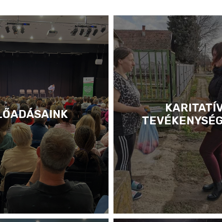
KARITATÍ
LŐADÁSAINK
TEVÉKENYSÉ