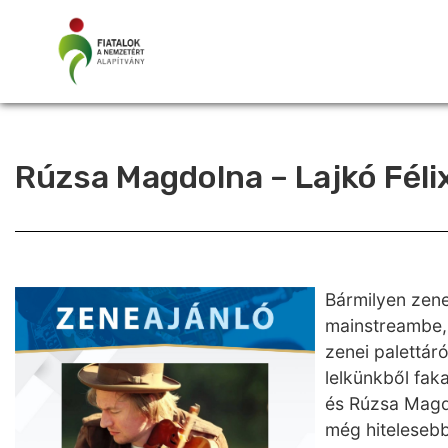
Rúzsa Magdolna – Lajkó Féli
Bármilyen zenei
mainstreambe,
zenei palettáró
lelkünkből fak
és Rúzsa Magdi
még hitelesebb