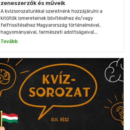
zeneszerzők és műveik
A kvízsorozatunkkal szeretnénk hozzájárulni a
kitöltők ismereteinek bővítéséhez és/vagy
felfrissítéséhez Magyarország történelmével,
hagyományaival, természeti adottságaival...
Tovább