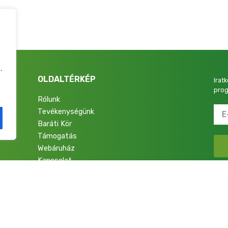
.
OLDALTÉRKÉP
Irat
prog
Rólunk
Tevékenységünk
4.
Baráti Kör
Támogatás
Webáruház
Kapcsolat
talok a Nemzetért Alapítvány. Minden jog fenntartva.
Adatkezelési Tájékoztató
|
Im