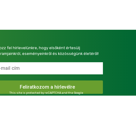
kozz fel hírlevelünkre, hogy elsőként értesülj
ramjainkról, eseményeinkről és közösségünk életéről!
This site is protected by reCAPTCHA and the Google
Privacy Policy
and
Terms of Service
apply.
presszum