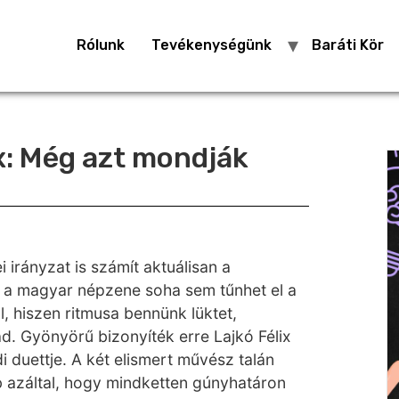
Rólunk
Tevékenységünk
Baráti Kör
x: Még azt mondják
 irányzat is számít aktuálisan a
 a magyar népzene soha sem tűnhet el a
l, hiszen ritmusa bennünk lüktet,
ad. Gyönyörű bizonyíték erre Lajkó Félix
 duettje. A két elismert művész talán
 azáltal, hogy mindketten gúnyhatáron