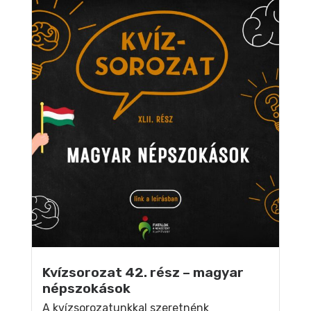
Kvízsorozat 42. rész – magyar
népszokások
A kvízsorozatunkkal szeretnénk