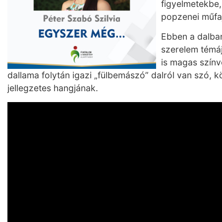
figyelmetekbe, 
popzenei műfaj
Ebben a dalba
szerelem témáj
is magas színv
dallama folytán igazi „fülbemászó” dalról van szó, 
jellegzetes hangjának.