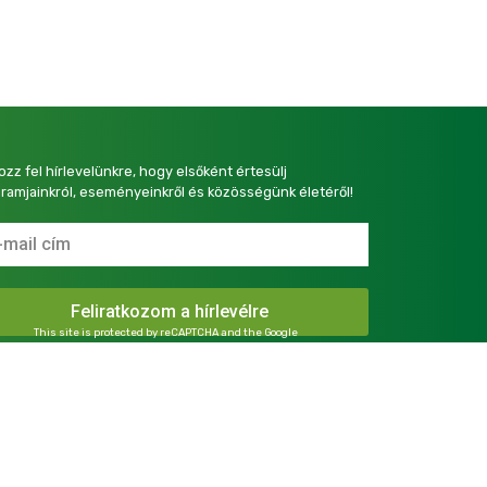
kozz fel hírlevelünkre, hogy elsőként értesülj
ramjainkról, eseményeinkről és közösségünk életéről!
This site is protected by reCAPTCHA and the Google
Privacy Policy
and
Terms of Service
apply.
presszum