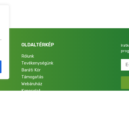
.
OLDALTÉRKÉP
Irat
prog
Rólunk
Tevékenységünk
4.
Baráti Kör
Támogatás
Webáruház
Kapcsolat
talok a Nemzetért Alapítvány. Minden jog fenntartva.
Adatkezelési Tájékoztató
|
Im