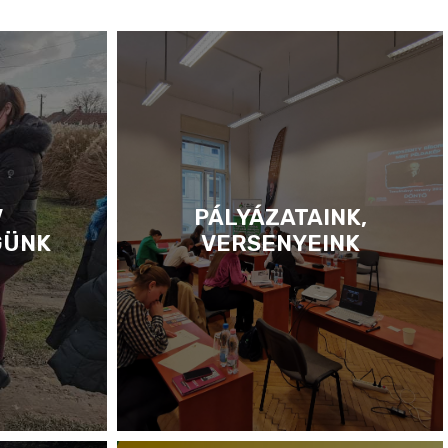
V
PÁLYÁZATAINK,
GÜNK
VERSENYEINK