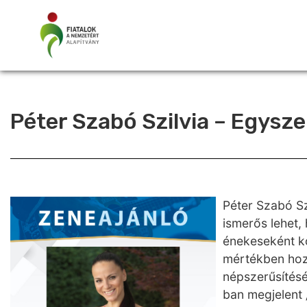
Péter Szabó Szilvia – Egysz
Péter Szabó Sz
ismerős lehet,
énekeseként ko
mértékben hoz
népszerűsítésé
ban megjelent