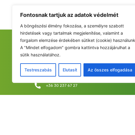
Fontosnak tartjuk az adatok védelmét
A böngészési élmény fokozása, a személyre szabott
hirdetések vagy tartalmak megjelenítése, valamint a
forgalom elemzése érdekében sütiket (cookie) használunk
FIATALOK A NEMZETÉRT ALAPÍTVÁNY
A "Mindet elfogadom" gombra kattintva hozzájárulhat a
sütik használatához.
Székhely: 6237 Kecel, Hunyadi u. 9.
Levelezési cím/iroda: 1053 Budapest, Curia utca 
Testreszabás
Elutasít
Az összes elfogadása
info@fiatalokanemzetert.hu
+36 30 237 67 27
©2025 Fia