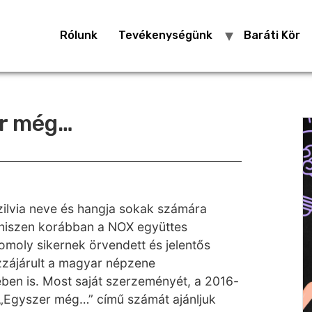
Rólunk
Tevékenységünk
Baráti Kör
er még…
ilvia neve és hangja sokak számára
 hiszen korábban a NOX együttes
moly sikernek örvendett és jelentős
zájárult a magyar népzene
ben is. Most saját szerzeményét, a 2016-
 „Egyszer még…” című számát ajánljuk