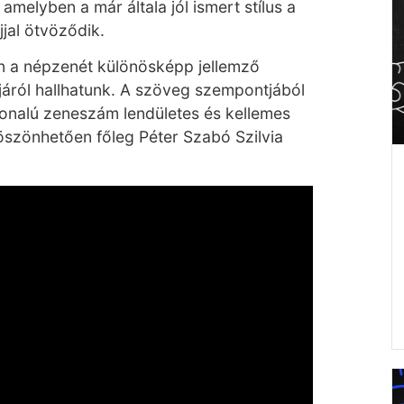
amelyben a már általa jól ismert stílus a
jal ötvöződik.
n a népzenét különösképp jellemző
áról hallhatunk. A szöveg szempontjából
onalú zeneszám lendületes és kellemes
köszönhetően főleg Péter Szabó Szilvia