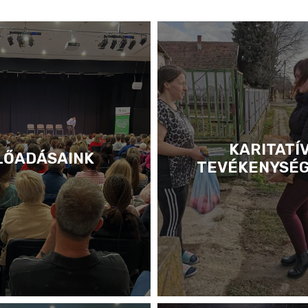
KARITATÍ
LŐADÁSAINK
TEVÉKENYSÉ