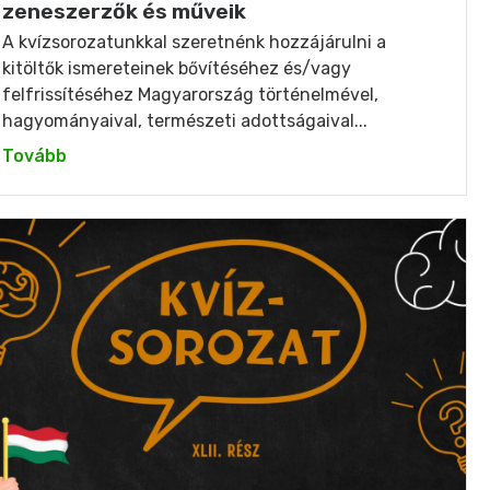
zeneszerzők és műveik
A kvízsorozatunkkal szeretnénk hozzájárulni a
kitöltők ismereteinek bővítéséhez és/vagy
felfrissítéséhez Magyarország történelmével,
hagyományaival, természeti adottságaival...
Tovább