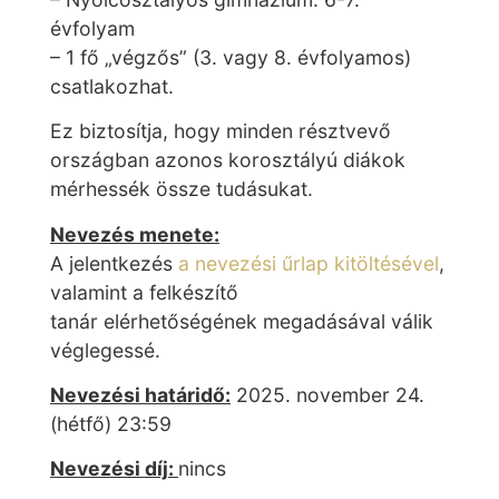
évfolyam
– 1 fő „végzős” (3. vagy 8. évfolyamos)
csatlakozhat.
Ez biztosítja, hogy minden résztvevő
országban azonos korosztályú diákok
mérhessék össze tudásukat.
Nevezés menete:
A jelentkezés
a nevezési űrlap kitöltésével
,
valamint a felkészítő
tanár elérhetőségének megadásával válik
véglegessé.
Nevezési határidő:
2025. november 24.
(hétfő) 23:59
Nevezési díj:
nincs