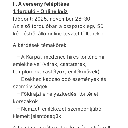
II. A verseny felépítése
1. forduló – Online kvíz
Időpont: 2025. november 26–30.
Az első fordulóban a csapatok egy 50
kérdésből álló online tesztet töltenek ki.
A kérdések témakörei:
– A Kárpát-medence híres történelmi
emlékhelyei (várak, csataterek,
templomok, kastélyok, emlékművek)
– Ezekhez kapcsolódó események és
személyiségek
– Földrajzi elhelyezkedés, történeti
korszakok
– Nemzeti emlékezet szempontjából
kiemelt jelentőségük
A feladatsor változatos formában készült