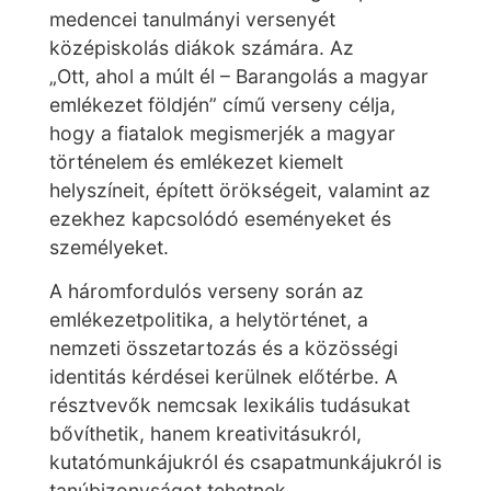
medencei tanulmányi versenyét
középiskolás diákok számára. Az
„Ott, ahol a múlt él – Barangolás a magyar
emlékezet földjén” című verseny célja,
hogy a fiatalok megismerjék a magyar
történelem és emlékezet kiemelt
helyszíneit, épített örökségeit, valamint az
ezekhez kapcsolódó eseményeket és
személyeket.
A háromfordulós verseny során az
emlékezetpolitika, a helytörténet, a
nemzeti összetartozás és a közösségi
identitás kérdései kerülnek előtérbe. A
résztvevők nemcsak lexikális tudásukat
bővíthetik, hanem kreativitásukról,
kutatómunkájukról és csapatmunkájukról is
tanúbizonyságot tehetnek.