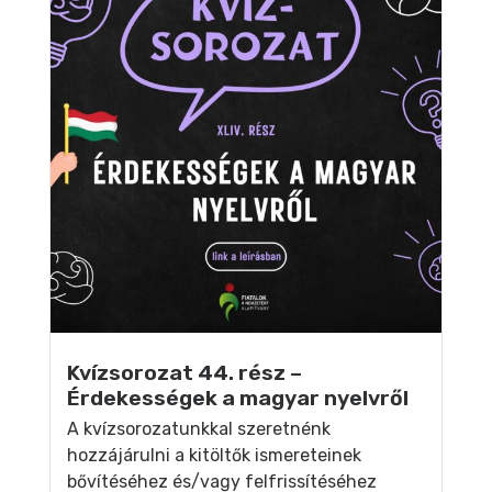
Kvízsorozat 44. rész –
Érdekességek a magyar nyelvről
A kvízsorozatunkkal szeretnénk
hozzájárulni a kitöltők ismereteinek
bővítéséhez és/vagy felfrissítéséhez