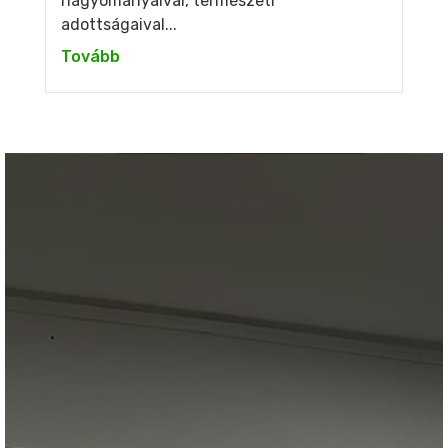
hagyományaival, természeti
adottságaival...
Tovább