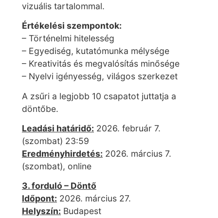
vizuális tartalommal.
Értékelési szempontok:
– Történelmi hitelesség
– Egyediség, kutatómunka mélysége
– Kreativitás és megvalósítás minősége
– Nyelvi igényesség, világos szerkezet
A zsűri a legjobb 10 csapatot juttatja a
döntőbe.
Leadási határidő:
2026. február 7.
(szombat) 23:59
Eredményhirdetés:
2026. március 7.
(szombat), online
3. forduló – Döntő
Időpont:
2026. március 27.
Helyszín:
Budapest