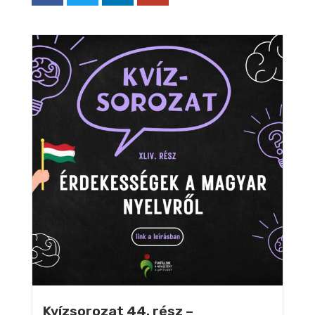
Kvízsorozat 44. rész –