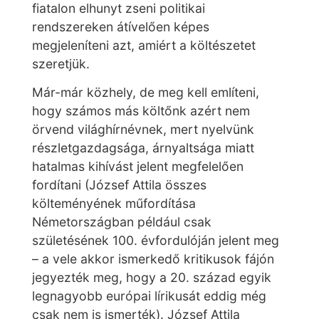
fiatalon elhunyt zseni politikai
rendszereken átívelően képes
megjeleníteni azt, amiért a költészetet
szeretjük.
Már-már közhely, de meg kell említeni,
hogy számos más költőnk azért nem
örvend világhírnévnek, mert nyelvünk
részletgazdagsága, árnyaltsága miatt
hatalmas kihívást jelent megfelelően
fordítani (József Attila összes
költeményének műfordítása
Németországban például csak
születésének 100. évfordulóján jelent meg
– a vele akkor ismerkedő kritikusok fájón
jegyezték meg, hogy a 20. század egyik
legnagyobb európai lírikusát eddig még
csak nem is ismerték). József Attila