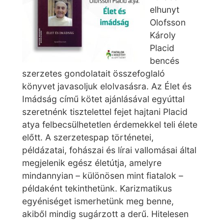
elhunyt
Olofsson
Károly
Placid
bencés
szerzetes gondolatait összefoglaló
könyvet javasoljuk elolvasásra. Az Élet és
Imádság című kötet ajánlásával egyúttal
szeretnénk tisztelettel fejet hajtani Placid
atya felbecsülhetetlen érdemekkel teli élete
előtt. A szerzetespap történetei,
példázatai, fohászai és lírai vallomásai által
megjelenik egész életútja, amelyre
mindannyian – különösen mint fiatalok –
példaként tekinthetünk. Karizmatikus
egyéniséget ismerhetünk meg benne,
akiből mindig sugárzott a derű. Hitelesen