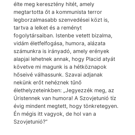
élte meg keresztény hitét, amely
megtartotta őt a kommunista terror
legborzalmasabb szenvedései közt is,
tartva a lelket és a reményt
fogolytársaiban. Istenbe vetett bizalma,
vidám életfelfogása, humora, alázata
számunkra is irányadó, amely erények
alapjai lehetnek annak, hogy Placid atyát
követve mi magunk is a hétköznapok
hőseivé válhassunk. Szavai adjanak
nekünk erőt nehéznek tűnő
élethelyzeteinkben: „Jegyezzék meg, az
Úristennek van humora! A Szovjetunió tíz
évig mindent megtett, hogy tönkretegyen.
Én mégis itt vagyok, de hol van a
Szovjetunió?”