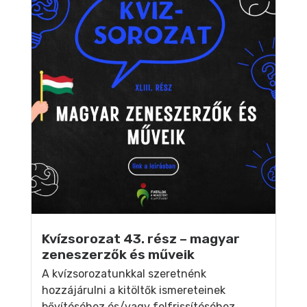
Kvízsorozat 43. rész – magyar
zeneszerzők és műveik
A kvízsorozatunkkal szeretnénk
hozzájárulni a kitöltők ismereteinek
bővítéséhez és/vagy felfrissítéséhez