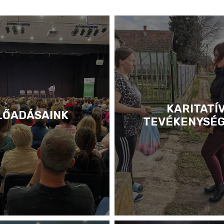
KARITATÍ
LŐADÁSAINK
TEVÉKENYSÉ