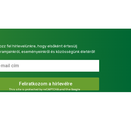
kozz fel hírlevelünkre, hogy elsőként értesülj
ramjainkról, eseményeinkről és közösségünk életéről!
This site is protected by reCAPTCHA and the Google
Privacy Policy
and
Terms of Service
apply.
presszum