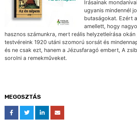
Írásainak mondanival
ugyanis mindennél jo
butaságokat. Ezért 
amellett, hogy nagyo
hasznos számunkra, mert reális helyzetleírása okán 
testvéreink 1920 utáni szomorú sorsát és mindennap
és ne csak ezt, hanem a Jézusfaragó embert, A zsib
sorolni a remekműveket.
MEGOSZTÁS