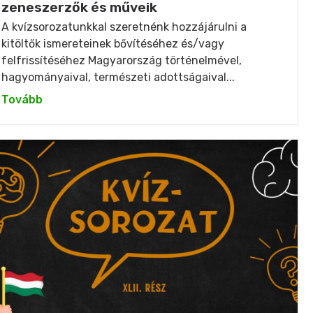
zeneszerzők és műveik
A kvízsorozatunkkal szeretnénk hozzájárulni a
kitöltők ismereteinek bővítéséhez és/vagy
felfrissítéséhez Magyarország történelmével,
hagyományaival, természeti adottságaival...
Tovább