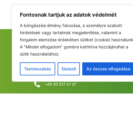
Fontosnak tartjuk az adatok védelmét
A böngészési élmény fokozása, a személyre szabott
hirdetések vagy tartalmak megjelenítése, valamint a
forgalom elemzése érdekében sütiket (cookie) használunk
FIATALOK A NEMZETÉRT ALAPÍTVÁNY
A "Mindet elfogadom" gombra kattintva hozzájárulhat a
sütik használatához.
Székhely: 6237 Kecel, Hunyadi u. 9.
Levelezési cím/iroda: 1053 Budapest, Curia utca 
Testreszabás
Elutasít
Az összes elfogadása
info@fiatalokanemzetert.hu
+36 30 237 67 27
©2025 Fia