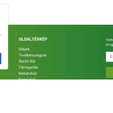
.
OLDALTÉRKÉP
Irat
prog
Rólunk
Tevékenységünk
4.
Baráti Kör
Támogatás
Webáruház
Kapcsolat
talok a Nemzetért Alapítvány. Minden jog fenntartva.
Adatkezelési Tájékoztató
|
Im