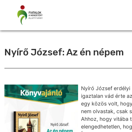
Nyírő József: Az én népem
Nyíró József erdélyi
igaztalan vád érte a
egy közös volt, hog
nem olvastak, csak s
Ahhoz, hogy vitába t
elengedhetetlen, hog