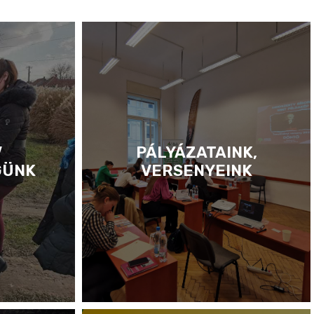
V
PÁLYÁZATAINK,
GÜNK
VERSENYEINK