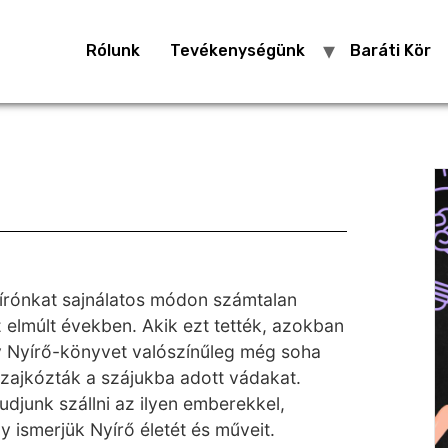
Rólunk
Tevékenységünk
Baráti Kör
 írónkat sajnálatos módon számtalan
z elmúlt években. Akik ezt tették, azokban
y Nyírő-könyvet valószínűleg még soha
zajkózták a szájukba adott vádakat.
udjunk szállni az ilyen emberekkel,
y ismerjük Nyírő életét és műveit.