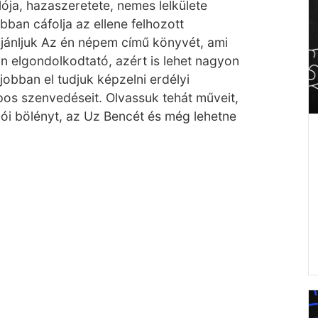
ója, hazaszeretete, nemes lelkülete
bban cáfolja az ellene felhozott
ajánljuk Az én népem című könyvét, ami
n elgondolkodtató, azért is lehet nagyon
jobban el tudjuk képzelni erdélyi
os szenvedéseit. Olvassuk tehát műveit,
ói bölényt, az Uz Bencét és még lehetne