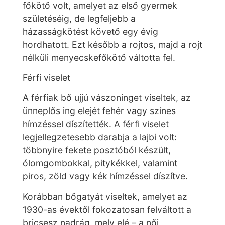
főkötő volt, amelyet az első gyermek
születéséig, de legfeljebb a
házasságkötést követő egy évig
hordhatott. Ezt később a rojtos, majd a rojt
nélküli menyecskefőkötő váltotta fel.
Férfi viselet
A férfiak bő ujjú vászoninget viseltek, az
ünneplős ing elejét fehér vagy színes
hímzéssel díszítették. A férfi viselet
legjellegzetesebb darabja a lajbi volt:
többnyire fekete posztóból készült,
ólomgombokkal, pitykékkel, valamint
piros, zöld vagy kék hímzéssel díszítve.
Korábban bőgatyát viseltek, amelyet az
1930-as évektől fokozatosan felváltott a
bricsesz nadrág, mely elé – a női