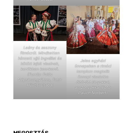
Leány és asszony
Rimócról. Mindketten
hímzett ujjú ingvállat és
Jeles egyházi
kötött lajbit viselnek,
ünnepeken a rimóci
kezükben keszkenő.
templom megtelik
(Forrás: Palóc
ünnepi viseletbe
Néptáncegyüttes, Fotó:
öltözött lányokkal,
Hüvösi Csaba)
asszonyokkal (Fotó:
Paluch Norbert)
MEGOSZTÁS