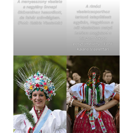
A menyasszony viselete
A rimóci
a nagylány ünnepi
viseletcsoporthoz
öltözetéhez hasonlított,
tartozó települések
de fehér színvilágban.
egyikén, Nagylócon a
(Fotó: Kaláris Viselettár)
női viseletben matyó
hatásra megjelent a
hímzett fekete
posztómellény. (Fotó:
Kaláris Viselettár)