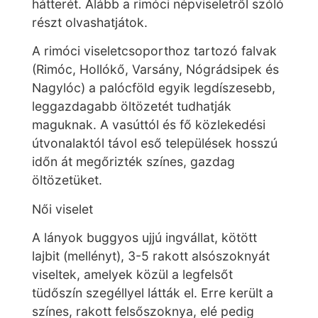
hátterét. Alább a rimóci népviseletről szóló
részt olvashatjátok.
A rimóci viseletcsoporthoz tartozó falvak
(Rimóc, Hollókő, Varsány, Nógrádsipek és
Nagylóc) a palócföld egyik legdíszesebb,
leggazdagabb öltözetét tudhatják
maguknak. A vasúttól és fő közlekedési
útvonalaktól távol eső települések hosszú
időn át megőrizték színes, gazdag
öltözetüket.
Női viselet
A lányok buggyos ujjú ingvállat, kötött
lajbit (mellényt), 3-5 rakott alsószoknyát
viseltek, amelyek közül a legfelsőt
tüdőszín szegéllyel látták el. Erre került a
színes, rakott felsőszoknya, elé pedig