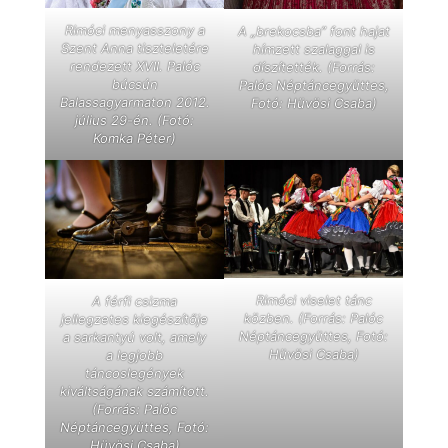
Rimóci menyasszony a
A „brekocsba” font hajat
Szent Anna tiszteletére
hímzett szalaggal is
rendezett XVII. Palóc
díszítették. (Forrás:
búcsún
Palóc Néptáncegyüttes,
Balassagyarmaton 2012.
Fotó: Hüvösi Csaba)
július 29-én. (Fotó:
Komka Péter)
Rimóci viselet tánc
A férfi csizma
közben. (Forrás: Palóc
jellegzetes kiegészítője
Néptáncegyüttes, Fotó:
a sarkantyú volt, amely
Hüvösi Csaba)
a legjobb
táncoslegények
kiváltságának számított.
(Forrás: Palóc
Néptáncegyüttes, Fotó:
Hüvösi Csaba)