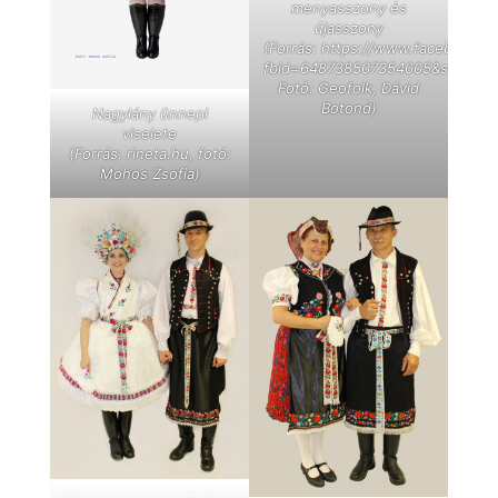
menyasszony és
újasszony
(Forrás:
https://www.facebook.c
fbid=648738507354005&set=a.6
Fotó: Geofolk, Dávid
Botond)
Nagylány ünnepi
viselete
(Forrás:
rineta.hu
, fotó:
Mohos Zsófia)