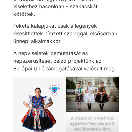
viselethez hasonlóan – szakácskát
kötöttek.
Fekete kalapjukat csak a legények
ékesíthették hímzett szalaggal, elsősorban
ünnepi alkalmakkor.
A népviseletek bemutatását és
népszerűsítését célzó projektünk az
Európai Unió támogatásával valósult meg.
A viselet és a fejviselet
egyértelműen jelzi a női
élet állomásait: lány,