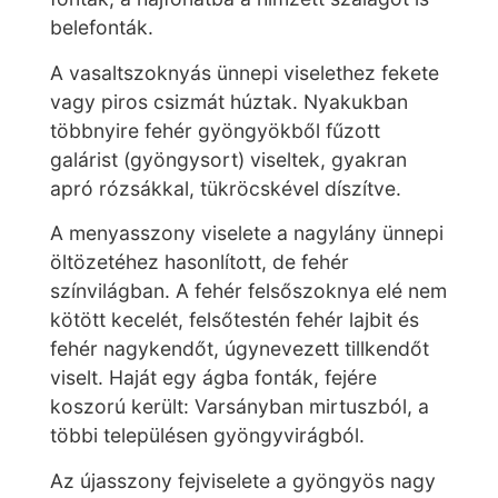
belefonták.
A vasaltszoknyás ünnepi viselethez fekete
vagy piros csizmát húztak. Nyakukban
többnyire fehér gyöngyökből fűzott
galárist (gyöngysort) viseltek, gyakran
apró rózsákkal, tükröcskével díszítve.
A menyasszony viselete a nagylány ünnepi
öltözetéhez hasonlított, de fehér
színvilágban. A fehér felsőszoknya elé nem
kötött kecelét, felsőtestén fehér lajbit és
fehér nagykendőt, úgynevezett tillkendőt
viselt. Haját egy ágba fonták, fejére
koszorú került: Varsányban mirtuszból, a
többi településen gyöngyvirágból.
Az újasszony fejviselete a gyöngyös nagy