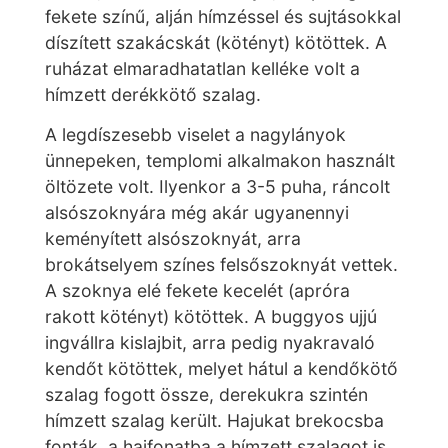
fekete színű, alján hímzéssel és sujtásokkal
díszített szakácskát (kötényt) kötöttek. A
ruházat elmaradhatatlan kelléke volt a
hímzett derékkötő szalag.
A legdíszesebb viselet a nagylányok
ünnepeken, templomi alkalmakon használt
öltözete volt. Ilyenkor a 3-5 puha, ráncolt
alsószoknyára még akár ugyanennyi
keményített alsószoknyát, arra
brokátselyem színes felsőszoknyát vettek.
A szoknya elé fekete kecelét (apróra
rakott kötényt) kötöttek. A buggyos ujjú
ingvállra kislajbit, arra pedig nyakravaló
kendőt kötöttek, melyet hátul a kendőkötő
szalag fogott össze, derekukra szintén
hímzett szalag került. Hajukat brekocsba
fonták, a hajfonatba a hímzett szalagot is