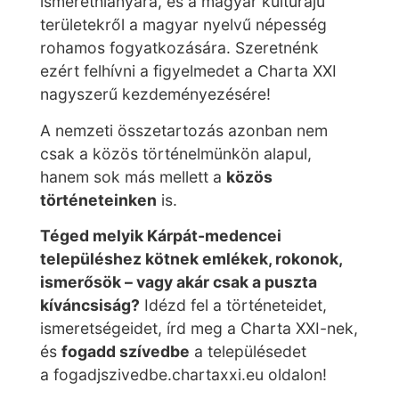
ismerethiányára, és a magyar kultúrájú
területekről a magyar nyelvű népesség
rohamos fogyatkozására. Szeretnénk
ezért felhívni a figyelmedet a Charta XXI
nagyszerű kezdeményezésére!
A nemzeti összetartozás azonban nem
csak a közös történelmünkön alapul,
hanem sok más mellett a
közös
történeteinken
is.
Téged melyik Kárpát-medencei
településhez kötnek emlékek, rokonok,
ismerősök – vagy akár csak a puszta
kíváncsiság?
Idézd fel a történeteidet,
ismeretségeidet, írd meg a Charta XXI-nek,
és
fogadd szívedbe
a településedet
a fogadjszivedbe.chartaxxi.eu oldalon!