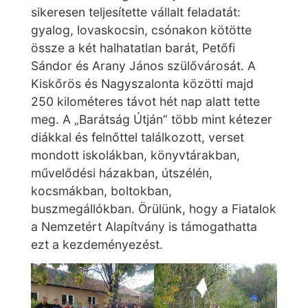
sikeresen teljesítette vállalt feladatát:
gyalog, lovaskocsin, csónakon kötötte
össze a két halhatatlan barát, Petőfi
Sándor és Arany János szülővárosát. A
Kiskőrös és Nagyszalonta közötti majd
250 kilométeres távot hét nap alatt tette
meg. A „Barátság Útján” több mint kétezer
diákkal és felnőttel találkozott, verset
mondott iskolákban, könyvtárakban,
művelődési házakban, útszélén,
kocsmákban, boltokban,
buszmegállókban. Örülünk, hogy a Fiatalok
a Nemzetért Alapítvány is támogathatta
ezt a kezdeményezést.