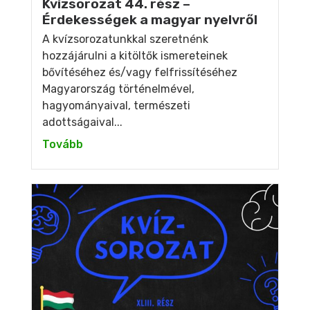
Kvízsorozat 44. rész –
Érdekességek a magyar nyelvről
A kvízsorozatunkkal szeretnénk
hozzájárulni a kitöltők ismereteinek
bővítéséhez és/vagy felfrissítéséhez
Magyarország történelmével,
hagyományaival, természeti
adottságaival...
Tovább