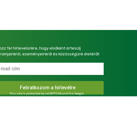
kozz fel hírlevelünkre, hogy elsőként értesülj
ramjainkról, eseményeinkről és közösségünk életéről!
This site is protected by reCAPTCHA and the Google
Privacy Policy
and
Terms of Service
apply.
presszum