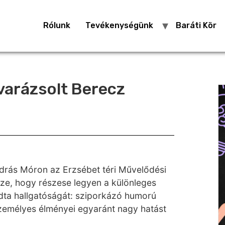
Rólunk
Tevékenységünk
Baráti Kör
varázsolt Berecz
ndrás Móron az Erzsébet téri Művelődési
ze, hogy részese legyen a különleges
dta hallgatóságát: sziporkázó humorú
zemélyes élményei egyaránt nagy hatást