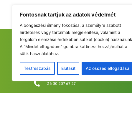
Fontosnak tartjuk az adatok védelmét
A böngészési élmény fokozása, a személyre szabott
hirdetések vagy tartalmak megjelenítése, valamint a
forgalom elemzése érdekében sütiket (cookie) használunk
FIATALOK A NEMZETÉRT ALAPÍTVÁNY
A "Mindet elfogadom" gombra kattintva hozzájárulhat a
sütik használatához.
Székhely: 6237 Kecel, Hunyadi u. 9.
Levelezési cím/iroda: 1053 Budapest, Curia utca 
Testreszabás
Elutasít
Az összes elfogadása
info@fiatalokanemzetert.hu
+36 30 237 67 27
©2025 Fia