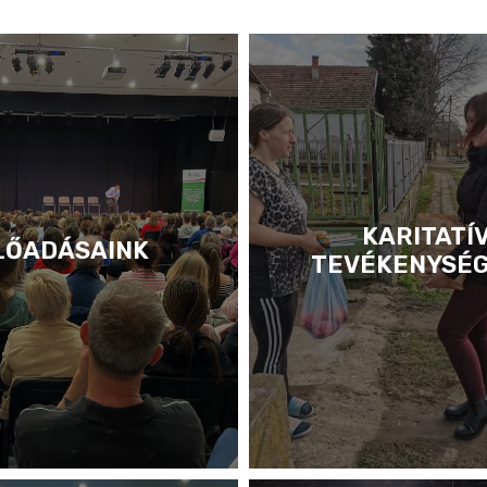
KARITATÍ
LŐADÁSAINK
TEVÉKENYSÉ