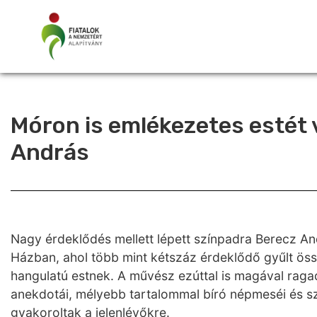
Móron is emlékezetes estét 
András
Nagy érdeklődés mellett lépett színpadra Berecz A
Házban, ahol több mint kétszáz érdeklődő gyűlt öss
hangulatú estnek. A művész ezúttal is magával raga
anekdotái, mélyebb tartalommal bíró népmeséi és s
gyakoroltak a jelenlévőkre.