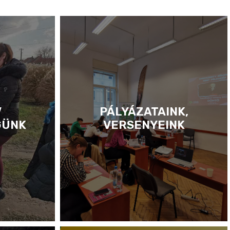
V
PÁLYÁZATAINK,
GÜNK
VERSENYEINK