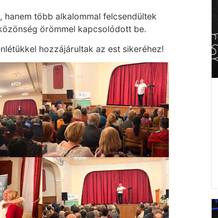
, hanem több alkalommal felcsendültek
a közönség örömmel kapcsolódott be.
létükkel hozzájárultak az est sikeréhez!