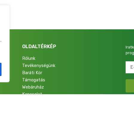
.
OLDALTÉRKÉP
Irat
prog
Rólunk
Tevékenységünk
4.
Baráti Kör
Támogatás
Webáruház
Kapcsolat
talok a Nemzetért Alapítvány. Minden jog fenntartva.
Adatkezelési Tájékoztató
|
Im