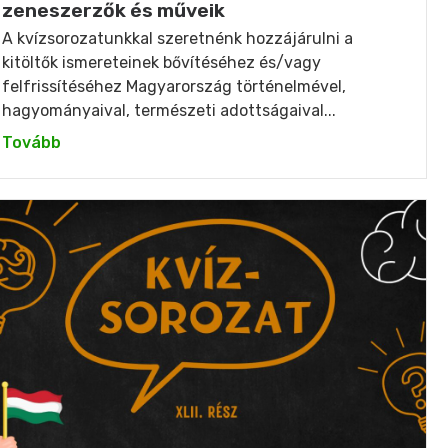
zeneszerzők és műveik
A kvízsorozatunkkal szeretnénk hozzájárulni a
kitöltők ismereteinek bővítéséhez és/vagy
felfrissítéséhez Magyarország történelmével,
hagyományaival, természeti adottságaival...
Tovább