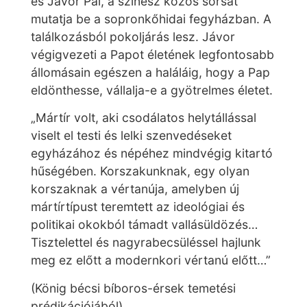
és Jávor Pál, a színész közös sorsát
mutatja be a sopronkőhidai fegyházban. A
találkozásból pokoljárás lesz. Jávor
végigvezeti a Papot életének legfontosabb
állomásain egészen a haláláig, hogy a Pap
eldönthesse, vállalja-e a gyötrelmes életet.
„Mártír volt, aki csodálatos helytállással
viselt el testi és lelki szenvedéseket
egyházához és népéhez mindvégig kitartó
hűségében. Korszakunknak, egy olyan
korszaknak a vértanúja, amelyben új
mártírtípust teremtett az ideológiai és
politikai okokból támadt vallásüldözés…
Tisztelettel és nagyrabecsüléssel hajlunk
meg ez előtt a modernkori vértanú előtt…”
(König bécsi bíboros-érsek temetési
prédikációjából)