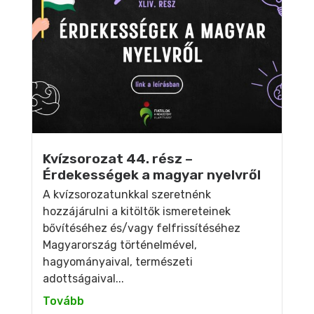
Kvízsorozat 44. rész –
Érdekességek a magyar nyelvről
A kvízsorozatunkkal szeretnénk
hozzájárulni a kitöltők ismereteinek
bővítéséhez és/vagy felfrissítéséhez
Magyarország történelmével,
hagyományaival, természeti
adottságaival...
Tovább