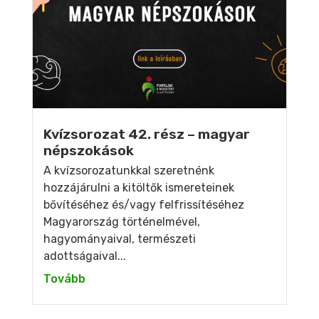
Kvízsorozat 42. rész – magyar
népszokások
A kvízsorozatunkkal szeretnénk
hozzájárulni a kitöltők ismereteinek
bővítéséhez és/vagy felfrissítéséhez
Magyarország történelmével,
hagyományaival, természeti
adottságaival...
Tovább